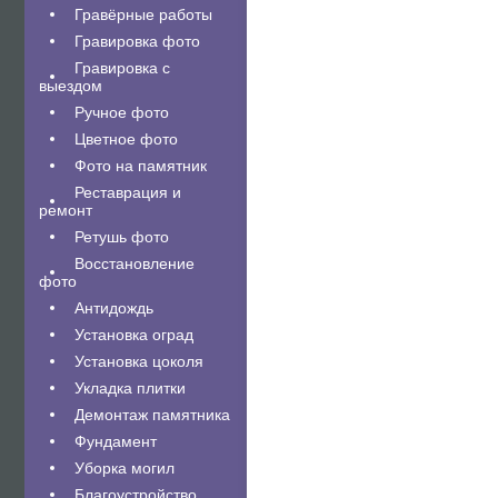
Гравëрные работы
Гравировка фото
Гравировка с
выездом
Ручное фото
Цветное фото
Фото на памятник
Реставрация и
ремонт
Ретушь фото
Восстановление
фото
Антидождь
Установка оград
Установка цоколя
Укладка плитки
Демонтаж памятника
Фундамент
Уборка могил
Благоустройство