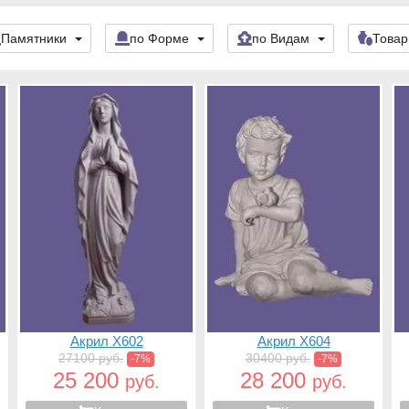
Памятники
по Форме
по Видам
Това
Акрил X602
Акрил X604
27100 руб.
30400 руб.
-7%
-7%
25 200
28 200
руб.
руб.