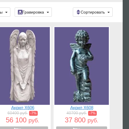
ры
Гравировка
Сортировать
Акрил X606
Акрил X608
60400 руб.
40700 руб.
-7%
-7%
56 100
37 800
руб.
руб.