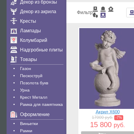
Декор из бронзы
Декор из акрила
Фильтр
Кресты
Лампады
Колумбарий
Надгробные плиты
Товары
Газон
Пескоструй
Позолота букв
Урна
Крест Металл
Рамка для памятника
Акрил X600
Оформление
17000 руб.
-7%
15 800
Виньетки
руб.
Рамки