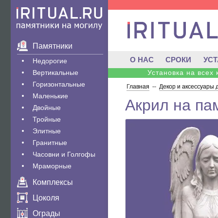
Памятники
О НАС
СРОКИ
УС
Недорогие
Вертикальные
Установка на всех
Горизонтальные
Главная
--
Декор и аксессуары 
Маленькие
Акрил на пам
Двойные
Тройные
Элитные
Гранитные
Часовни и Голгофы
Мраморные
Комплексы
Цоколя
Ограды