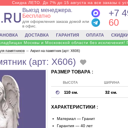
Скидка ЛЕТО. До 7% до 15 августа на все заказы с ус
Выезд менеджера.
+7 4
Бесплатно
60
для оформления заказа домой или
в офис.
ТАНОВКА
ДОСТАВКА
ГАРАНТИЯ
ОПЛАТА
СКИДК
 кладбищах Москвы и Московской области без исключения! 
для памятников
--
Акрил на памятник (арт: X606)
ятник (арт: X606)
РАЗМЕР ТОВАРА :
ВЫСОТА
ШИРИНА
110 см.
32 см.
ХАРАКТЕРИСТИКИ :
Материал —
Гранит
Гарантия — 40 лет