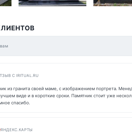
КЛИЕНТОВ
ывам
ТЗЫВ С IRITUAL.RU
ник из гранита своей маме, с изображением портрета. Мен
лучшем виде и в короткие сроки. Памятник стоит уже нескол
мное спасибо.
ЯНДЕКС.КАРТЫ