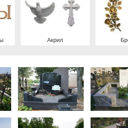
вы
Акрил
Бр