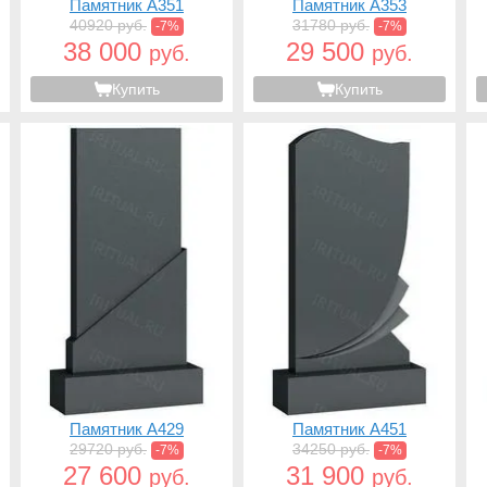
Памятник A351
Памятник A353
40920 руб.
31780 руб.
-7%
-7%
38 000
29 500
руб.
руб.
Купить
Купить
Памятник A429
Памятник A451
29720 руб.
34250 руб.
-7%
-7%
27 600
31 900
руб.
руб.