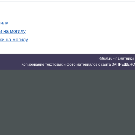
гилу
 на могилу
и на могилу
iRitual.ru - памятник
Копирование текстовых и фото материалов с сайта ЗАПРЕЩЕНО 