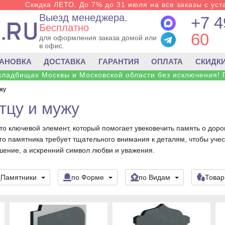
Скидка ЛЕТО. До 7% до 31 июля на все заказы с уста
Выезд менеджера.
+7 4
Бесплатно
60
для оформления заказа домой или
в офис.
ТАНОВКА
ДОСТАВКА
ГАРАНТИЯ
ОПЛАТА
СКИДК
 кладбищах Москвы и Московской области без исключения! 
жу
тцу и мужу
то ключевой элемент, который помогает увековечить память о доро
о памятника требует тщательного внимания к деталям, чтобы учест
шение, а искренний символ любви и уважения.
Памятники
по Форме
по Видам
Това