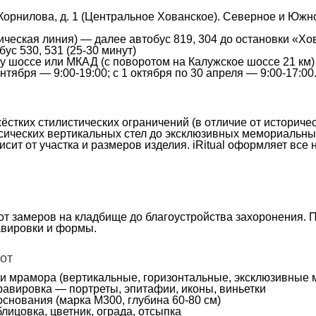
Корнилова, д. 1
(Центральное Хованское). Северное и Южно
ческая линия) — далее автобус 819, 304 до остановки «Хо
ус 530, 531 (25-30 минут)
у шоссе или МКАД (с поворотом на Калужское шоссе 21 км)
нтября — 9:00-19:00; с 1 октября по 30 апреля — 9:00-17:00
ёстких стилистических ограничений (в отличие от историче
ических вертикальных стел до эксклюзивных мемориальных 
исит от участка и размеров изделия. iRitual оформляет вс
— от замеров на кладбище до благоустройства захоронения
авировки и формы.
от
а и мрамора (вертикальные, горизонтальные, эксклюзивные
равировка — портреты, эпитафии, иконы, виньетки
снования (марка М300, глубина 60-80 см)
лицовка, цветник, ограда, отсыпка