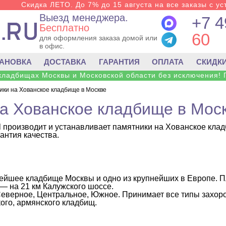
Скидка ЛЕТО. До 7% до 15 августа на все заказы с ус
Выезд менеджера.
+7 4
Бесплатно
60
для оформления заказа домой или
в офис.
ТАНОВКА
ДОСТАВКА
ГАРАНТИЯ
ОПЛАТА
СКИДК
 кладбищах Москвы и Московской области без исключения! 
ки на Хованское кладбище в Москве
а Хованское кладбище в Мос
al производит и устанавливает памятники на Хованское кла
антия качества.
ейшее кладбище Москвы и одно из крупнейших в Европе
. 
 на 21 км Калужского шоссе.
 Северное, Центральное, Южное. Принимает все типы захо
ого, армянского кладбищ.