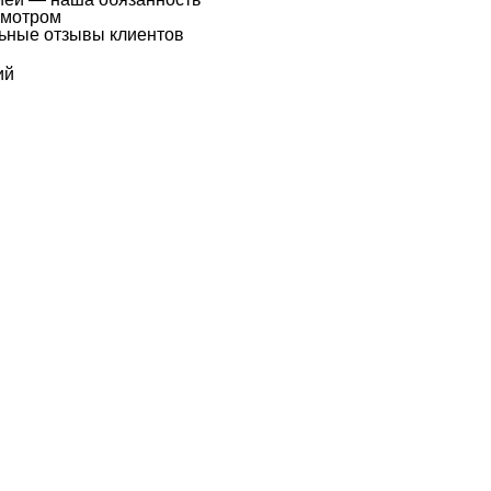
смотром
льные отзывы клиентов
ий