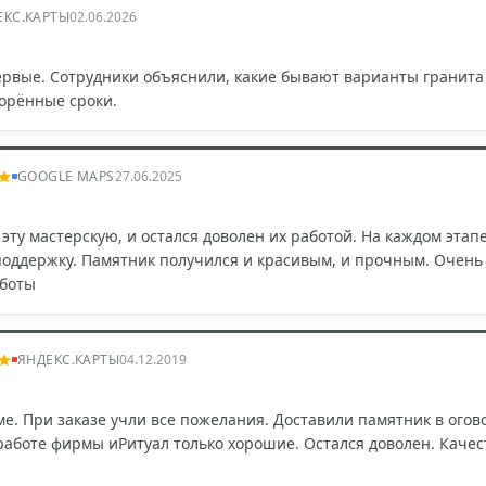
ЕКС.КАРТЫ
02.06.2026
ервые. Сотрудники объяснили, какие бывают варианты гранита
ворённые сроки.
GOOGLE MAPS
27.06.2025
ту мастерскую, и остался доволен их работой. На каждом этапе
поддержку. Памятник получился и красивым, и прочным. Очень
аботы
ЯНДЕКС.КАРТЫ
04.12.2019
ме. При заказе учли все пожелания. Доставили памятник в ого
работе фирмы иРитуал только хорошие. Остался доволен. Каче