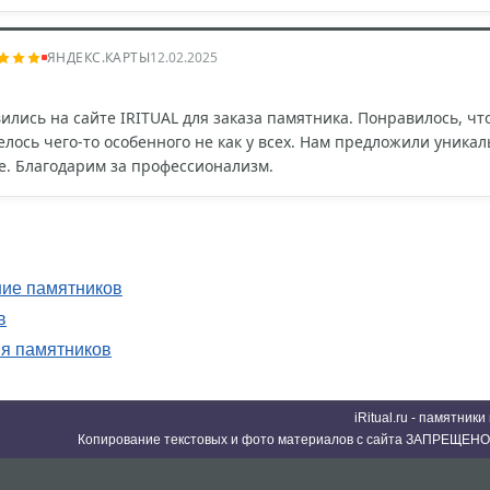
ЯНДЕКС.КАРТЫ
12.02.2025
вились на сайте IRITUAL для заказа памятника. Понравилось, ч
елось чего-то особенного не как у всех. Нам предложили уника
е. Благодарим за профессионализм.
ние памятников
в
ия памятников
iRitual.ru - памятник
Копирование текстовых и фото материалов с сайта ЗАПРЕЩЕНО 