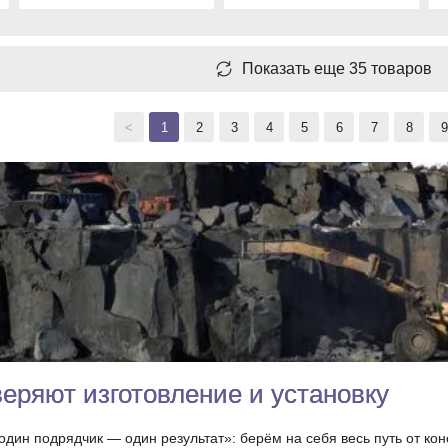
Показать еще 35 товаров
<
1
2
3
4
5
6
7
8
9
еряют изготовление и установку
дин подрядчик — один результат»: берём на себя весь путь от кон