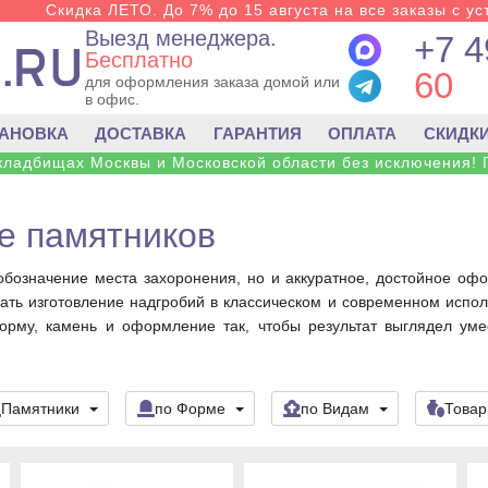
Скидка ЛЕТО. До 7% до 15 августа на все заказы с ус
Выезд менеджера.
+7 4
Бесплатно
60
для оформления заказа домой или
в офис.
ТАНОВКА
ДОСТАВКА
ГАРАНТИЯ
ОПЛАТА
СКИДК
 кладбищах Москвы и Московской области без исключения! 
е памятников
обозначение места захоронения, но и аккуратное, достойное оф
зать изготовление надгробий в классическом и современном испо
рму, камень и оформление так, чтобы результат выглядел умес
Памятники
по Форме
по Видам
Това