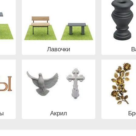
Лавочки
В
вы
Акрил
Бр