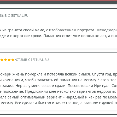
ЗЫВ С IRITUAL.RU
к из гранита своей маме, с изображением портрета. Менеджер
де и в короткие сроки. Памятник стоит уже несколько лет, а в
ОТЗЫВ С IRITUAL.RU
очери жизнь померкла и потеряла всякий смысл. Спустя год, вр
 компаниям, чтобы заказать ей памятник на могилу. Чего я то
 хамил. Нервы у меня совсем сдали. Посоветовали Иритуал. С
е положение. Предложили мне несколько вариантов недорогих 
ала самый оптимальный вариант – нарядный и как раз по моем
могилу. Все сделали быстро и качественно, а главное с душой 