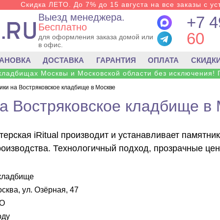
Скидка ЛЕТО. До 7% до 15 августа на все заказы с ус
Выезд менеджера.
+7 4
Бесплатно
60
для оформления заказа домой или
в офис.
ТАНОВКА
ДОСТАВКА
ГАРАНТИЯ
ОПЛАТА
СКИДК
 кладбищах Москвы и Московской области без исключения! 
ки на Востряковское кладбище в Москве
а Востряковское кладбище в
ерская iRitual производит и устанавливает памятни
роизводства. Технологичный подход, прозрачные цены
 кладбище
сква, ул. Озёрная, 47
АО
оду