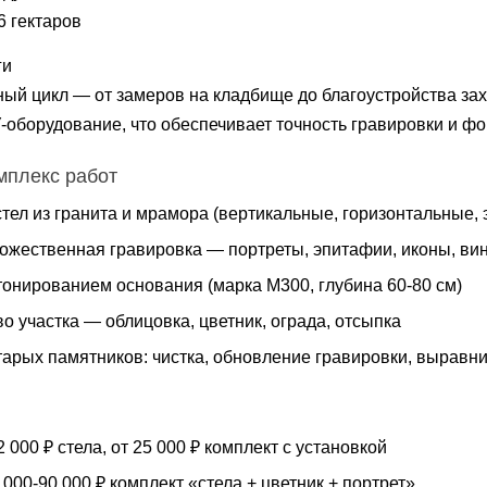
6 гектаров
ги
олный цикл — от замеров на кладбище до благоустройства з
оборудование, что обеспечивает точность гравировки и ф
мплекс работ
стел из гранита и мрамора (вертикальные, горизонтальные
дожественная гравировка — портреты, эпитафии, иконы, ви
тонированием основания (марка М300, глубина 60-80 см)
о участка — облицовка, цветник, ограда, отсыпка
тарых памятников: чистка, обновление гравировки, выравн
 000 ₽ стела, от 25 000 ₽ комплект с установкой
000-90 000 ₽ комплект «стела + цветник + портрет»