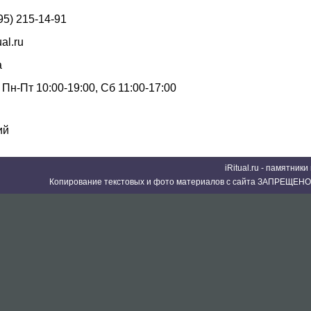
95) 215-14-91
ual.ru
а
Пн-Пт 10:00-19:00, Сб 11:00-17:00
ий
iRitual.ru - памятник
Копирование текстовых и фото материалов с сайта ЗАПРЕЩЕНО 