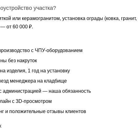
гоустройство участка?
ткой или керамогранитом, установка ограды (ковка, гранит,
— от 60 000 ₽.
роизводство с ЧПУ-оборудованием
ны без накруток
на изделия, 1 год на установку
езд менеджера на кладбище
с администрацией — наша обязанность
нлайн с 3D-просмотром
нг и положительные отзывы клиентов
к