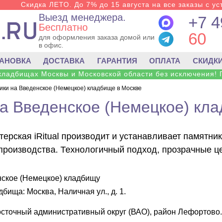
Скидка ЛЕТО. До 7% до 15 августа на все заказы с ус
Выезд менеджера.
+7 4
Бесплатно
60
для оформления заказа домой или
в офис.
ТАНОВКА
ДОСТАВКА
ГАРАНТИЯ
ОПЛАТА
СКИДК
 кладбищах Москвы и Московской области без исключения! 
ки на Введенское (Немецкое) кладбище в Москве
а Введенское (Немецкое) кл
терская iRitual производит и устанавливает памятн
 производства. Технологичный подход, прозрачные це
ское (Немецкое) кладбищу
адбища:
Москва, Наличная ул., д. 1
.
сточный административный округ (ВАО), район Лефортово.