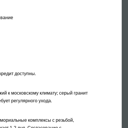
ивание
кредит доступны.
ий к московскому климату; серый гранит
бует регулярного ухода.
емориальные комплексы с резьбой,
ает 1-2 дня. Согласование с