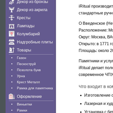
Декор из бронзы
iRitual производ
Декор из акрила
стандартные ручн
Кресты
О Введенское (Не
Лампады
Расположение:
Мо
Колумбарий
Округ:
Москва, В
Надгробные плиты
Открыто:
в 1771 г
Товары
Площадь:
около 2
Газон
Памятники и услу
Пескоструй
iRitual делает п
Позолота букв
современное ЧПУ-
Урна
Крест Металл
Что входит в ко
Рамка для памятника
Изготовление 
Оформление
Лазерная и ху
Виньетки
Рамки
Установка с бе