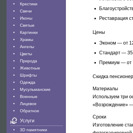
Крестики
Благоустройств
Свечи
Иконы
Реставрация с
Святые
Цены
Картинки
Храмы
Эконом
— от 12
Ангелы
Стандарт
— 35 
Цветы
Природа
Премиум
— от 
Животные
Шрифты
Скидка пенсионер
Одежда
Материалы
Мусульманские
Военные
Используем три о
Лицевое
«Возрождение» — 
Обратное
Сроки
Услуги
Изготовление ста
3D памятники
фотогравировкой п