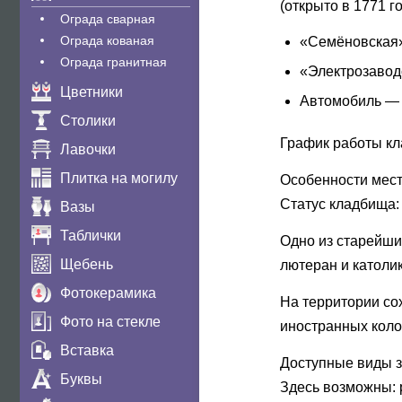
(открыто в 1771 го
Ограда сварная
Ограда кованая
«Семёновская»
Ограда гранитная
«Электрозаводс
Цветники
Автомобиль — 
Столики
График работы кла
Лавочки
Плитка на могилу
Особенности мес
Статус кладбища:
Вазы
Таблички
Одно из старейши
Щебень
лютеран и католи
Фотокерамика
На территории со
Фото на стекле
иностранных коло
Вставка
Доступные виды 
Буквы
Здесь возможны: 