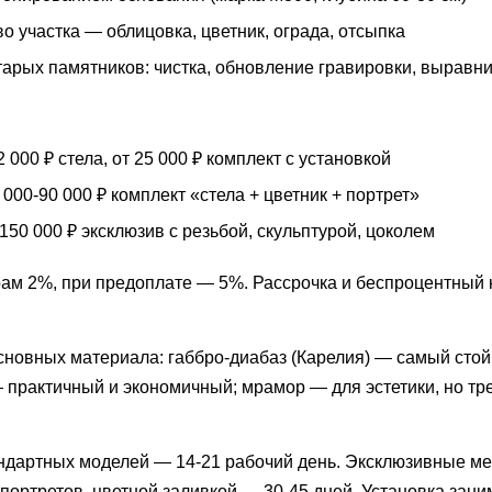
о участка — облицовка, цветник, ограда, отсыпка
тарых памятников: чистка, обновление гравировки, выравн
 000 ₽ стела, от 25 000 ₽ комплект с установкой
000-90 000 ₽ комплект «стела + цветник + портрет»
150 000 ₽ эксклюзив с резьбой, скульптурой, цоколем
ам 2%, при предоплате — 5%. Рассрочка и беспроцентный 
сновных материала: габбро-диабаз (Карелия) — самый стойк
практичный и экономичный; мрамор — для эстетики, но тре
ндартных моделей — 14-21 рабочий день. Эксклюзивные м
ортретов, цветной заливкой — 30-45 дней. Установка заним