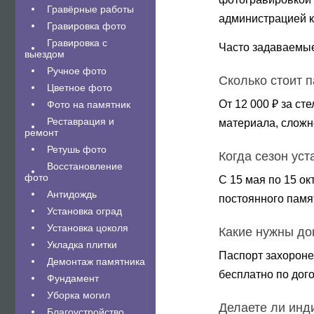
Гравëрные работы
администрацией к
Гравировка фото
Гравировка с
Часто задаваемы
выездом
Ручное фото
Сколько стоит 
Цветное фото
От 12 000 ₽ за ст
Фото на памятник
Реставрация и
материала, сложн
ремонт
Ретушь фото
Когда сезон уст
Восстановление
фото
С 15 мая по 15 о
Антидождь
постоянного памя
Установка оград
Установка цоколя
Какие нужны до
Укладка плитки
Паспорт захороне
Демонтаж памятника
бесплатно по дого
Фундамент
Уборка могил
Делаете ли инд
Благоустройство