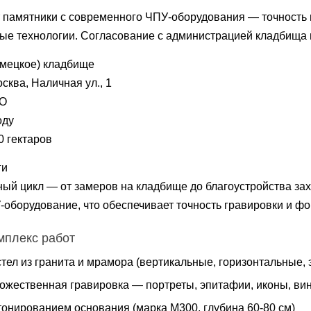
ит памятники с современного ЧПУ-оборудования — точность
ые технологии. Согласование с администрацией кладбища 
мецкое) кладбище
сква, Наличная ул., 1
АО
оду
0 гектаров
ги
олный цикл — от замеров на кладбище до благоустройства з
оборудование, что обеспечивает точность гравировки и ф
мплекс работ
стел из гранита и мрамора (вертикальные, горизонтальные
дожественная гравировка — портреты, эпитафии, иконы, ви
тонированием основания (марка М300, глубина 60-80 см)