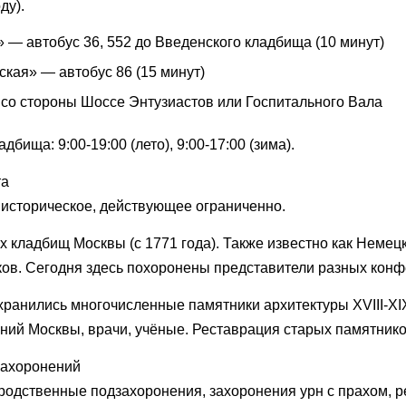
ду).
 — автобус 36, 552 до Введенского кладбища (10 минут)
кая» — автобус 86 (15 минут)
со стороны Шоссе Энтузиастов или Госпитального Вала
дбища: 9:00-19:00 (лето), 9:00-17:00 (зима).
та
 историческое, действующее ограниченно.
х кладбищ Москвы (с 1771 года). Также известно как Неме
ков. Сегодня здесь похоронены представители разных конф
хранились многочисленные памятники архитектуры XVIII-XI
ний Москвы, врачи, учёные. Реставрация старых памятник
захоронений
родственные подзахоронения, захоронения урн с прахом, р