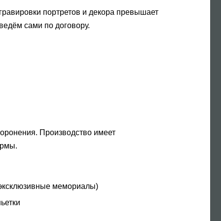
 гравировки портретов и декора превышает
ведём сами по договору.
ахоронения. Производство имеет
ормы.
, эксклюзивные мемориалы)
ньетки