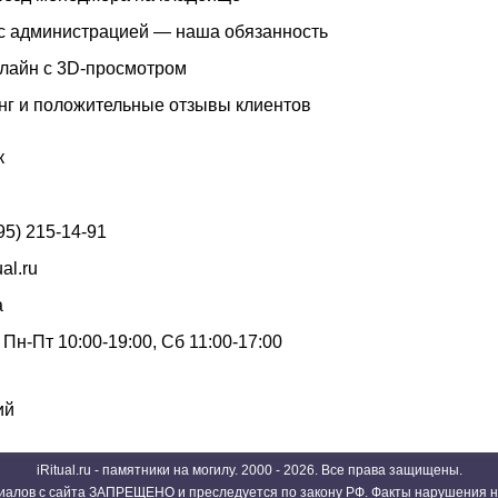
с администрацией — наша обязанность
нлайн с 3D-просмотром
нг и положительные отзывы клиентов
к
95) 215-14-91
ual.ru
а
Пн-Пт 10:00-19:00, Сб 11:00-17:00
ий
iRitual.ru - памятники на могилу. 2000 - 2026. Все права защищены.
иалов с сайта ЗАПРЕЩЕНО и преследуется по закону РФ. Факты нарушения н