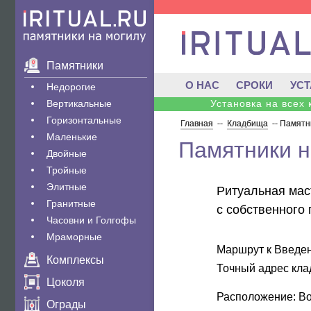
Памятники
О НАС
СРОКИ
УС
Недорогие
Вертикальные
Установка на всех
Горизонтальные
Главная
--
Кладбища
--
Памятни
Маленькие
Памятники н
Двойные
Тройные
Элитные
Ритуальная мас
Гранитные
с собственного
Часовни и Голгофы
Мраморные
Маршрут к Введен
Комплексы
Точный адрес кл
Цоколя
Расположение: Во
Ограды