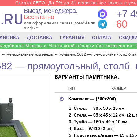
Скидка ЛЕТО. До 7% до 31 июля на все заказы с уста
Выезд менеджера.
+7 4
Бесплатно
60
для оформления заказа домой или
в офис.
ТАНОВКА
ДОСТАВКА
ГАРАНТИЯ
ОПЛАТА
СКИДК
 кладбищах Москвы и Московской области без исключения! 
у
--
Мемориальные комплексы
--
Комплекс Q682 — прямоугольный, столб, ва
82 — прямоугольный, столб, 
ВАРИАНТЫ ПАМЯТНИКА:
ТИП
РАЗМЕР
Комплект — (200х200)
1. Стела — 80 х 50 х 25 см.
2. Стела — 65 х 45 х 12 см. (2 ш
3. Тумба — 160 х 40 х 10 см.
4. Ваза – W410 (2 шт)
5. Подставка д/вазы — 15 х 15 х