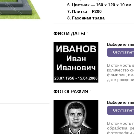
6. Цветник — 160 х 120 х 10 см.
7. Плитка – P200
8. Газонная трава
ФИО И ДАТЫ :
Выберите ти
Отсутствует
В стоимость 
количество с
фамилии, име
дате рождени
ФОТОГРАФИЯ :
Выберите ти
Отсутствует
В стоимость 
обработка, р
фотографии 