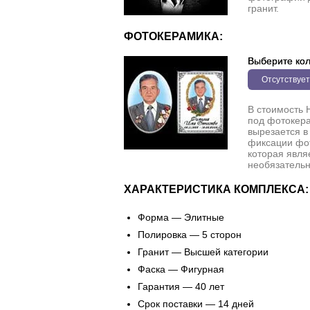
гранит.
ФОТОКЕРАМИКА:
Выберите кол
Отсутствует
В стоимость 
под фотокера
вырезается в
фиксации фо
которая явля
необязательн
ХАРАКТЕРИСТИКА КОМПЛЕКСА:
Форма — Элитные
Полировка — 5 сторон
Гранит — Высшей категории
Фаска — Фигурная
Гарантия — 40 лет
Срок поставки — 14 дней