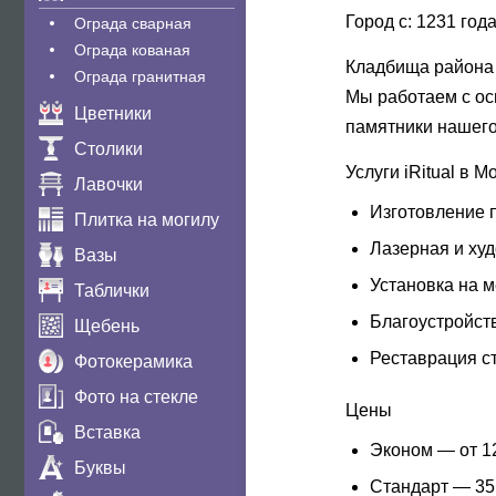
Город с:
1231 год
Ограда сварная
Ограда кованая
Кладбища района
Ограда гранитная
Мы работаем с ос
Цветники
памятники нашего
Столики
Услуги iRitual в 
Лавочки
Изготовление 
Плитка на могилу
Лазерная и худ
Вазы
Установка на 
Таблички
Благоустройств
Щебень
Реставрация с
Фотокерамика
Фото на стекле
Цены
Вставка
Эконом
— от 12
Буквы
Стандарт
— 35 