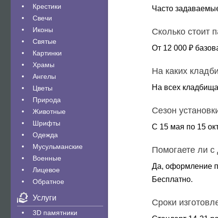
Крестики
Часто задаваемы
Свечи
Иконы
Сколько стоит 
Святые
От 12 000 ₽ базов
Картинки
Храмы
На каких кладб
Ангелы
На всех кладбища
Цветы
Природа
Сезон установк
Животные
Шрифты
С 15 мая по 15 ок
Одежда
Мусульманские
Помогаете ли с
Военные
Да, оформление п
Лицевое
Бесплатно.
Обратное
Услуги
Сроки изготовл
3D памятники