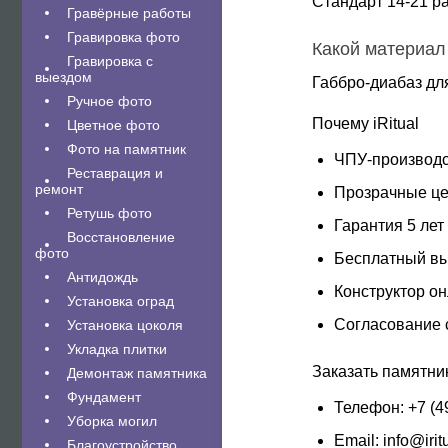
Стандарт 14-21 ра
Гравëрные работы
Гравировка фото
Какой материал
Гравировка с
выездом
Габбро-диабаз дл
Ручное фото
Почему iRitual
Цветное фото
Фото на памятник
ЧПУ-производс
Реставрация и
ремонт
Прозрачные це
Ретушь фото
Гарантия 5 лет
Восстановление
фото
Бесплатный вы
Антидождь
Конструктор о
Установка оград
Согласование 
Установка цоколя
Укладка плитки
Заказать памятни
Демонтаж памятника
Фундамент
Телефон:
+7 (4
Уборка могил
Email: info@irit
Благоустройство