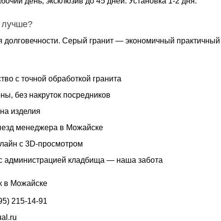
бочий день, эксклюзив до 45 дней. Установка 1-2 дня.
 лучше?
я долговечности. Серый гранит — экономичный практичный 
тво с точной обработкой гранита
ны, без накруток посредников
 на изделия
езд менеджера в Можайске
нлайн с 3D-просмотром
с администрацией кладбища — наша забота
к в Можайске
95) 215-14-91
ual.ru