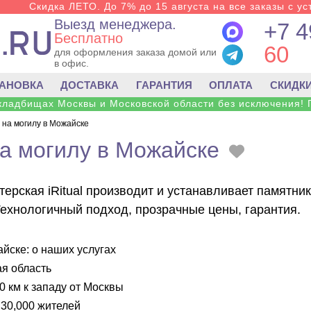
Скидка ЛЕТО. До 7% до 15 августа на все заказы с ус
Выезд менеджера.
+7 4
Бесплатно
60
для оформления заказа домой или
в офис.
ТАНОВКА
ДОСТАВКА
ГАРАНТИЯ
ОПЛАТА
СКИДК
 кладбищах Москвы и Московской области без исключения! 
 на могилу в Можайске
а могилу в Можайске
ерская iRitual производит и устанавливает памятни
Технологичный подход, прозрачные цены, гарантия.
йске: о наших услугах
я область
0 км к западу от Москвы
30,000 жителей