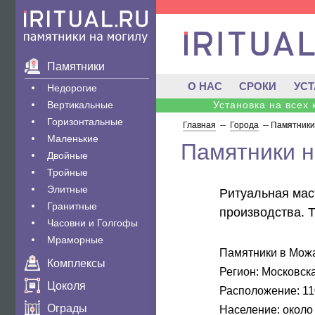
Памятники
О НАС
СРОКИ
УС
Недорогие
Вертикальные
Установка на всех
Горизонтальные
Главная
--
Города
--
Памятники
Маленькие
Памятники н
Двойные
Тройные
Элитные
Ритуальная маст
Гранитные
производства. 
Часовни и Голгофы
Мраморные
Памятники в Можа
Комплексы
Регион:
Московска
Цоколя
Расположение:
11
Ограды
Население:
около 