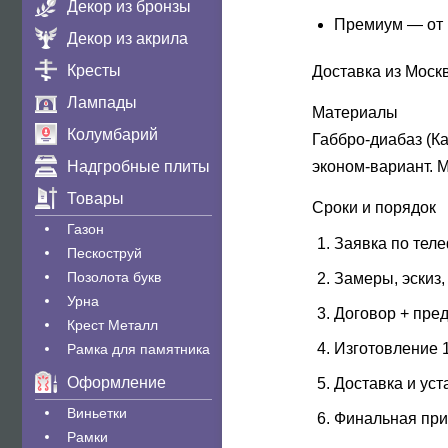
Декор из бронзы
Премиум
— от 
Декор из акрила
Кресты
Доставка из Москв
Лампады
Материалы
Колумбарий
Габбро-диабаз (К
Надгробные плиты
эконом-вариант. 
Товары
Сроки и порядок
Газон
Заявка по тел
Пескоструй
Позолота букв
Замеры, эскиз,
Урна
Договор + пре
Крест Металл
Изготовление 1
Рамка для памятника
Оформление
Доставка и уст
Виньетки
Финальная при
Рамки