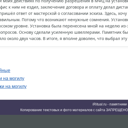
и моих действиях по получению разрешения в МФЦ на установк
 офис к ним не ездил, заключение договора и оплату делал дис
ришёл ответ от мастерской о согласовании эскиза. Здесь, хочу 
вильным. Потому что возникают ненужные сомнения. Установку
соком уровне. Установка была перенесена мной на неделю из-
вопросов. Основу сделали усиленную швеллерами. Памятник был
ло около двух часов. В итоге, я вполне доволен, что выбрал эт
ойные
 на могилу
и на могилу
iRitual.ru - памятник
Копирование текстовых и фото материалов с сайта ЗАПРЕЩЕНО 