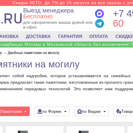
Скидка ЛЕТО. До 7% до 15 августа на все заказы с ус
Выезд менеджера.
+7 4
Бесплатно
60
для оформления заказа домой или
в офис.
ТАНОВКА
ДОСТАВКА
ГАРАНТИЯ
ОПЛАТА
СКИДК
 кладбищах Москвы и Московской области без исключения! 
а
--
Двойные памятники на могилу
ятники на могилу
вляет собой надгробие, которое устанавливается на семейных 
рма предлагает такие памятники, изготовленные из прочного гра
рименением передовых технологий. Это позволяет нам поддерж
Памятники
по Форме
по Видам
Това