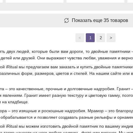
Показать еще 35 товаров
<
1
2
>
ять двух людей, которые были вам дороги, то двойные памятники –
, детей или друзей. Они выражают чувства любви, уважения и верно
й iRitual мы предлагаем вам заказать и купить двойные памятники
азличных форм, размеров, цветов и стилей. На нашем сайте или 
а – это качественные, прочные и долговечные надгробия. Гранит –
явлениям. Гранит имеет разную текстуру и цветовую гамму, поэто
м на кладбище.
ра – это изящные и роскошные надгробия. Мрамор – это благород
 обрабатывается и позволяет создавать разные рельефы и орнаме
ой iRitual мы можем изготовить двойной памятник по вашему инди
 а также нанести на него любую надпись, фото или рисунок. Мы и