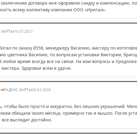
 заключении договора мне оформили скидку и компенсацию, пол
ость всему коллективу компании ООО «Иритал».
.КАРТЫ
16.07.2021
ботал по заказу 8558, менеджеру Василию, мастеру по изготовл
нию цветника Василию, по вопросам установки Виктории, бригад
В любое время всегда все на связи. На мои вопросы и предлож
мастера. Здоровья всем и удачи.
ЯНДЕКС.КАРТЫ
28.03.2026
ь, чтобы было просто и аккуратно, без лишних украшений. Ме
рокам обещали около месяца, примерно так и вышло. После уста
 все выглядит достойно.