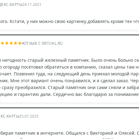
ДЕКС.КАРТЫ
24.11.2021
ого. Кстати, у них можно свою картинку добавлять кроме тех чт
ч
ОТЗЫВ С IRITUAL.RU
 негодность старый железный памятник. Было очень больно смот
о огороду посетовал обратиться в компанию, сказал цены там н
ючает. Позвонил туда, на следующий день приехал молодой па
ик. Мне этот вариант очень понравился, и я сделал заказ. Че
е сразу преобразился. Старый памятник они сами сняли и забр
укцию и гарантию дали. Сердечно вас благодарю за понимание
КС.КАРТЫ
25.07.2025
ыбирая памятник в интернете. Общался с Викторией и Олесей.