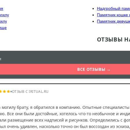
ня
Надгробный пам
огилу
Памятник кошке 
гилу
Памятник девуш
бище
ОТЗЫВЫ Н
м
ВСЕ ОТЗЫВЫ →
ОТЗЫВ С IRITUAL.RU
 могилу брату, я обратился в компанию. Опытные специалисты
ю. Все они были достойные, хотелось что-то необычное и инди
али размещение всех надписей и рисунков. Определились с фот
 был очень удивлен, насколько точно он был воссоздан из эски