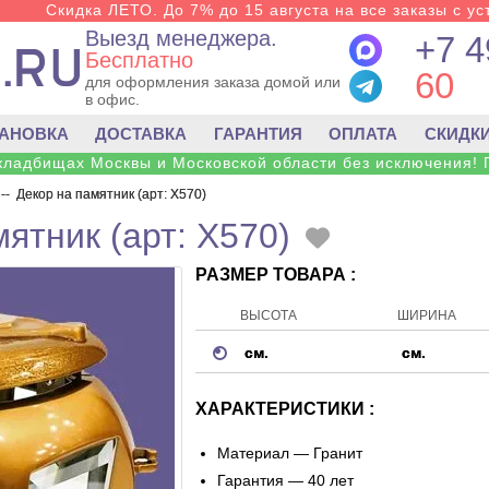
Скидка ЛЕТО. До 7% до 15 августа на все заказы с ус
Выезд менеджера.
+7 4
Бесплатно
60
для оформления заказа домой или
в офис.
ТАНОВКА
ДОСТАВКА
ГАРАНТИЯ
ОПЛАТА
СКИДК
 кладбищах Москвы и Московской области без исключения! 
--
Декор на памятник (арт: X570)
ятник (арт: X570)
РАЗМЕР ТОВАРА :
ВЫСОТА
ШИРИНА
см.
см.
ХАРАКТЕРИСТИКИ :
Материал —
Гранит
Гарантия — 40 лет