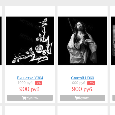
Виньетка Y304
Святой U360
1000 руб.
1000 руб.
-7%
-7%
900
900
руб.
руб.
Купить
Купить