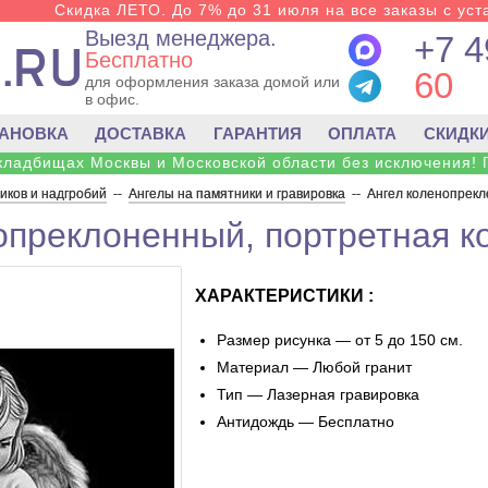
Скидка ЛЕТО. До 7% до 31 июля на все заказы с уста
Выезд менеджера.
+7 4
Бесплатно
60
для оформления заказа домой или
в офис.
ТАНОВКА
ДОСТАВКА
ГАРАНТИЯ
ОПЛАТА
СКИДК
 кладбищах Москвы и Московской области без исключения! 
ков и надгробий
--
Ангелы на памятники и гравировка
--
Ангел коленопрекл
опреклоненный, портретная к
ХАРАКТЕРИСТИКИ :
Размер рисунка — от 5 до 150 см.
Материал — Любой гранит
Тип — Лазерная гравировка
Антидождь — Бесплатно