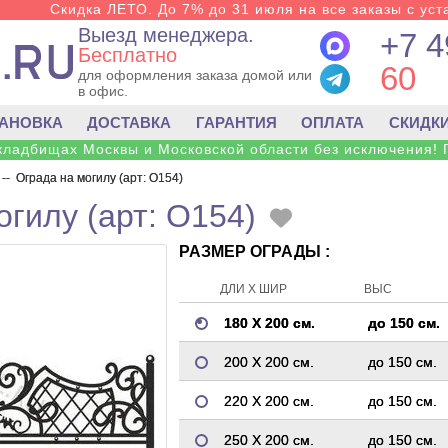
Скидка ЛЕТО. До 7% до 31 июля на все заказы с уста
Выезд менеджера.
+7 4
Бесплатно
60
для оформления заказа домой или
в офис.
ТАНОВКА
ДОСТАВКА
ГАРАНТИЯ
ОПЛАТА
СКИДК
 кладбищах Москвы и Московской области без исключения! 
--
Ограда на могилу (арт: O154)
огилу (арт: O154)
РАЗМЕР ОГРАДЫ :
ДЛИ Х ШИР
ВЫС
180 Х 200 см.
до 150 см.
200 Х 200 см.
до 150 см.
220 Х 200 см.
до 150 см.
250 Х 200 см.
до 150 см.