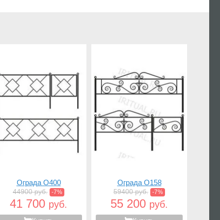
Ограда O400
Ограда O158
44900 руб.
59400 руб.
-7%
-7%
41 700
55 200
руб.
руб.