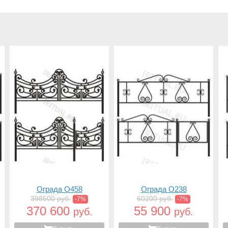
Ограда O458
Ограда O238
398500 руб.
60200 руб.
-7%
-7%
370 600
55 900
руб.
руб.