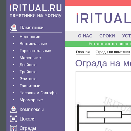
Памятники
О НАС
СРОКИ
УС
Недорогие
Вертикальные
Установка на всех
Горизонтальные
Главная
--
Ограды на памятник
Маленькие
Ограда на м
Двойные
Тройные
Элитные
Гранитные
Часовни и Голгофы
Мраморные
Комплексы
Цоколя
Ограды