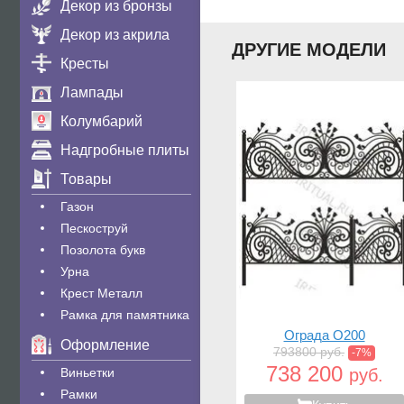
Декор из бронзы
Декор из акрила
ДРУГИЕ МОДЕЛИ
Кресты
Лампады
Колумбарий
Надгробные плиты
Товары
Газон
Пескоструй
Позолота букв
Урна
Крест Металл
Рамка для памятника
Ограда O200
Оформление
793800 руб.
-7%
738 200
Виньетки
руб.
Рамки