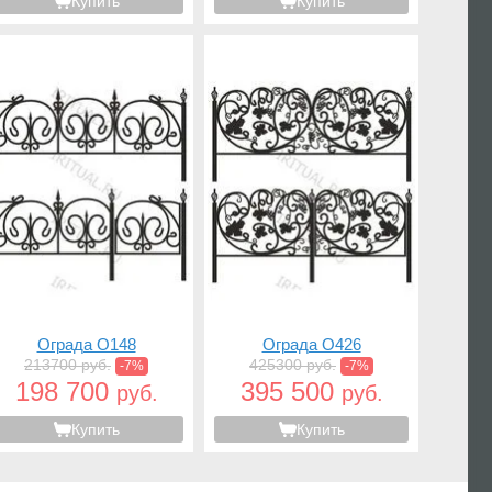
Купить
Купить
Ограда O148
Ограда O426
213700 руб.
425300 руб.
-7%
-7%
198 700
395 500
руб.
руб.
Купить
Купить