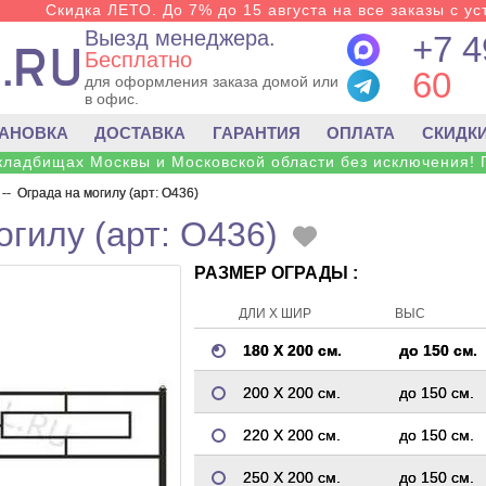
Скидка ЛЕТО. До 7% до 15 августа на все заказы с ус
Выезд менеджера.
+7 4
Бесплатно
60
для оформления заказа домой или
в офис.
ТАНОВКА
ДОСТАВКА
ГАРАНТИЯ
ОПЛАТА
СКИДК
 кладбищах Москвы и Московской области без исключения! 
--
Ограда на могилу (арт: O436)
огилу (арт: O436)
РАЗМЕР ОГРАДЫ :
ДЛИ Х ШИР
ВЫС
180 Х 200 см.
до 150 см.
200 Х 200 см.
до 150 см.
220 Х 200 см.
до 150 см.
250 Х 200 см.
до 150 см.