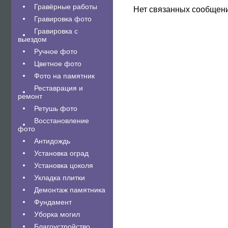
Гравëрные работы
Нет связанных сообщен
Гравировка фото
Гравировка с
выездом
Ручное фото
Цветное фото
Фото на памятник
Реставрация и
ремонт
Ретушь фото
Восстановление
фото
Антидождь
Установка оград
Установка цоколя
Укладка плитки
Демонтаж памятника
Фундамент
Уборка могил
Благоустройство