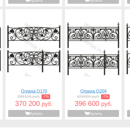
Купить
Купить
Ограда O170
Ограда O204
398100 руб.
426500 руб.
-7%
-7%
370 200
396 600
руб.
руб.
Купить
Купить