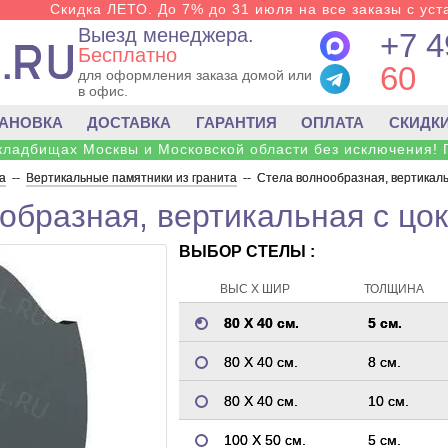
Скидка ЛЕТО. До 7% до 31 июля на все заказы с уста
Выезд менеджера.
+7 4
Бесплатно
60
для оформления заказа домой или
в офис.
ТАНОВКА
ДОСТАВКА
ГАРАНТИЯ
ОПЛАТА
СКИДК
 кладбищах Москвы и Московской области без исключения! 
а
--
Вертикальные памятники из гранита
--
Стела волнообразная, вертикаль
образная, вертикальная с цо
ВЫБОР СТЕЛЫ :
ВЫС Х ШИР
ТОЛЩИНА
80 Х 40 см.
5 см.
80 Х 40 см.
8 см.
80 Х 40 см.
10 см.
100 Х 50 см.
5 см.