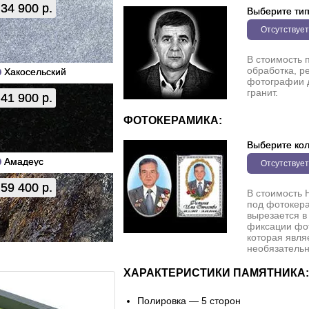
34 900 р.
Выберите ти
Отсутствует
В стоимость 
обработка, р
Хакосельский
фотографии 
гранит.
41 900 р.
ФОТОКЕРАМИКА:
Выберите кол
Амадеус
Отсутствует
59 400 р.
В стоимость 
под фотокера
вырезается в
фиксации фо
которая явля
необязательн
ХАРАКТЕРИСТИКИ ПАМЯТНИКА:
Полировка — 5 сторон