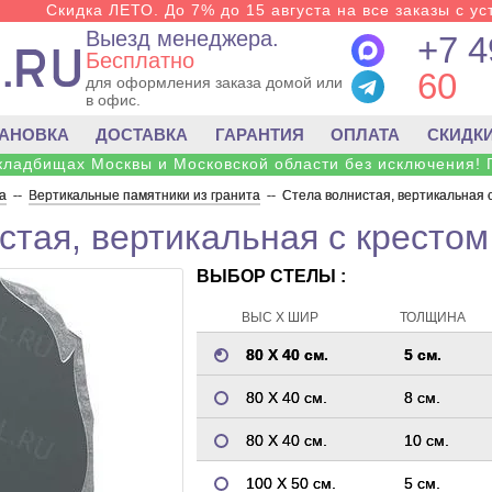
Скидка ЛЕТО. До 7% до 15 августа на все заказы с ус
Выезд менеджера.
+7 4
Бесплатно
60
для оформления заказа домой или
в офис.
ТАНОВКА
ДОСТАВКА
ГАРАНТИЯ
ОПЛАТА
СКИДК
 кладбищах Москвы и Московской области без исключения! 
а
--
Вертикальные памятники из гранита
--
Стела волнистая, вертикальная с
стая, вертикальная с крестом
ВЫБОР СТЕЛЫ :
ВЫС Х ШИР
ТОЛЩИНА
80 Х 40 см.
5 см.
80 Х 40 см.
8 см.
80 Х 40 см.
10 см.
100 Х 50 см.
5 см.