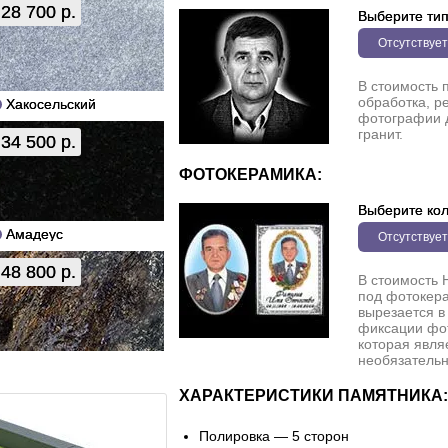
28 700 р.
Выберите ти
Отсутствует
В стоимость 
обработка, р
Хакосельский
фотографии 
гранит.
34 500 р.
ФОТОКЕРАМИКА:
Выберите кол
Амадеус
Отсутствует
48 800 р.
В стоимость 
под фотокера
вырезается в
фиксации фо
которая явля
необязательн
ХАРАКТЕРИСТИКИ ПАМЯТНИКА:
Полировка — 5 сторон