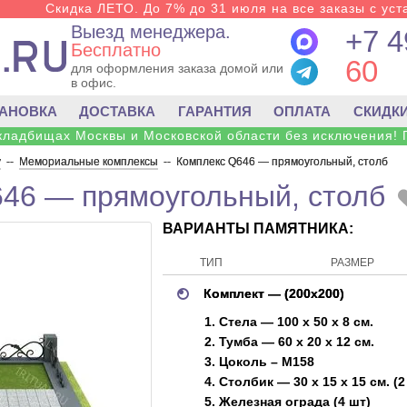
Скидка ЛЕТО. До 7% до 31 июля на все заказы с уста
Выезд менеджера.
+7 4
Бесплатно
60
для оформления заказа домой или
в офис.
ТАНОВКА
ДОСТАВКА
ГАРАНТИЯ
ОПЛАТА
СКИДК
 кладбищах Москвы и Московской области без исключения! 
у
--
Мемориальные комплексы
--
Комплекс Q646 — прямоугольный, столб
46 — прямоугольный, столб
ВАРИАНТЫ ПАМЯТНИКА:
ТИП
РАЗМЕР
Комплект — (200х200)
1. Стела — 100 х 50 х 8 см.
2. Тумба — 60 х 20 х 12 см.
3. Цоколь – M158
4. Столбик — 30 х 15 х 15 см. (2
5. Железная ограда (4 шт)