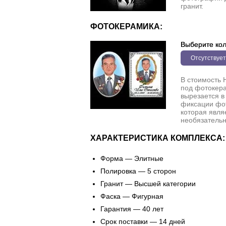
гранит.
ФОТОКЕРАМИКА:
Выберите кол
Отсутствует
В стоимость 
под фотокера
вырезается в
фиксации фо
которая явля
необязательн
ХАРАКТЕРИСТИКА КОМПЛЕКСА:
Форма — Элитные
Полировка — 5 сторон
Гранит — Высшей категории
Фаска — Фигурная
Гарантия — 40 лет
Срок поставки — 14 дней