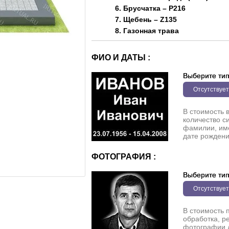
6. Брусчатка – P216
7. Щебень – Z135
8. Газонная трава
ФИО И ДАТЫ :
Выберите ти
Отсутствует
В стоимость 
количество с
фамилии, име
дате рождени
ФОТОГРАФИЯ :
Выберите ти
Отсутствует
В стоимость 
обработка, р
фотографии 