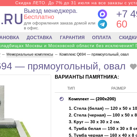
Скидка ЛЕТО. До 7% до 31 июля на все заказы с уста
Выезд менеджера.
+7 4
Бесплатно
60
для оформления заказа домой или
в офис.
ТАНОВКА
ДОСТАВКА
ГАРАНТИЯ
ОПЛАТА
СКИДК
 кладбищах Москвы и Московской области без исключения! 
у
--
Мемориальные комплексы
--
Комплекс Q694 — прямоугольный, овал
94 — прямоугольный, овал
ВАРИАНТЫ ПАМЯТНИКА:
ТИП
РАЗМЕР
Комплект — (200х200)
1. Стела (белая) — 120 х 50 х 10
2. Стела (черная) — 100 х 50 х 8
3. Круг — 30 х 30 х 2 см.
4. Тумба белая — 150 х 30 х 8 с
5. Тумба черная — 160 х 40 х 8 