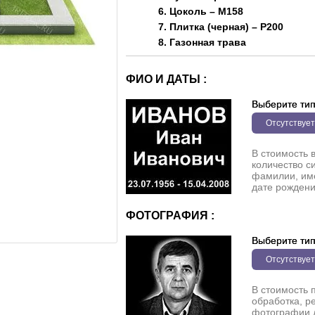
6. Цоколь – M158
7. Плитка (черная) – P200
8. Газонная трава
ФИО И ДАТЫ :
Выберите ти
Отсутствует
В стоимость 
количество с
фамилии, име
дате рождени
ФОТОГРАФИЯ :
Выберите ти
Отсутствует
В стоимость 
обработка, р
фотографии 