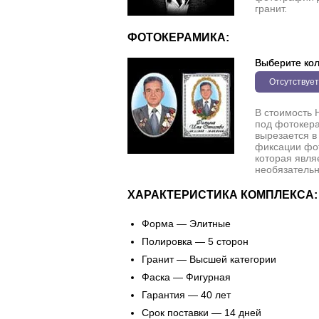
гранит.
ФОТОКЕРАМИКА:
Выберите кол
Отсутствует
В стоимость 
под фотокера
вырезается в
фиксации фо
которая явля
необязательн
ХАРАКТЕРИСТИКА КОМПЛЕКСА:
Форма — Элитные
Полировка — 5 сторон
Гранит — Высшей категории
Фаска — Фигурная
Гарантия — 40 лет
Срок поставки — 14 дней