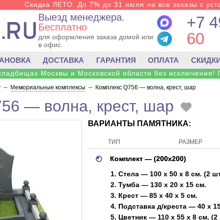
Скидка ЛЕТО. До 7% до 31 июля на все заказы с уста
Выезд менеджера.
+7 4
Бесплатно
60
для оформления заказа домой или
в офис.
ТАНОВКА
ДОСТАВКА
ГАРАНТИЯ
ОПЛАТА
СКИДК
 кладбищах Москвы и Московской области без исключения! 
у
--
Мемориальные комплексы
--
Комплекс Q756 — волна, крест, шар
56 — волна, крест, шар
ВАРИАНТЫ ПАМЯТНИКА:
ТИП
РАЗМЕР
Комплект — (200х200)
1. Стела — 100 х 50 х 8 см. (2 ш
2. Тумба — 130 х 20 х 15 см.
3. Крест — 85 х 40 х 5 см.
4. Подставка д/креста — 40 х 15
5. Цветник — 110 х 55 х 8 см. (2