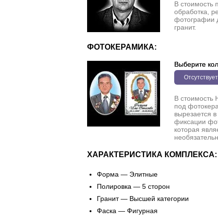
В стоимость 
обработка, р
фотографии 
гранит.
ФОТОКЕРАМИКА:
Выберите кол
Отсутствует
В стоимость 
под фотокера
вырезается в
фиксации фо
которая явля
необязательн
ХАРАКТЕРИСТИКА КОМПЛЕКСА:
Форма — Элитные
Полировка — 5 сторон
Гранит — Высшей категории
Фаска — Фигурная