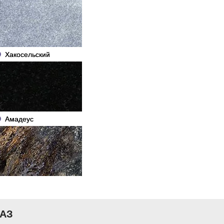
Хакосельский
Амадеус
ВАЗ