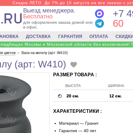
Скидка ЛЕТО. До 7% до 15 августа на все заказы с ус
Выезд менеджера.
+7 4
Бесплатно
60
для оформления заказа домой или
в офис.
ТАНОВКА
ДОСТАВКА
ГАРАНТИЯ
ОПЛАТА
СКИДК
 кладбищах Москвы и Московской области без исключения! 
ля цветов
--
Ваза на могилу (арт: W410)
илу (арт: W410)
РАЗМЕР ТОВАРА :
ВЫСОТА
ШИРИНА
20 см.
12 см.
ХАРАКТЕРИСТИКИ :
Материал —
Гранит
Гарантия — 40 лет