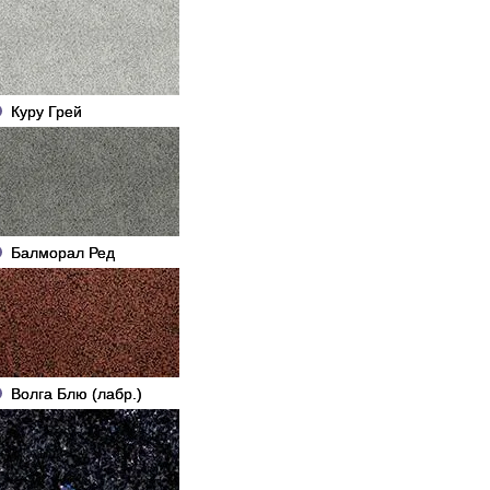
Куру Грей
Балморал Ред
Волга Блю (лабр.)