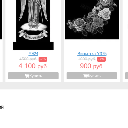
Y924
Виньетка Y375
4500 руб.
1000 руб.
-7%
-7%
4 100
900
руб.
руб.
Купить
Купить
ий