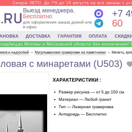
Скидка ЛЕТО. До 7% до 15 августа на все заказы с ус
Выезд менеджера.
+7 4
Бесплатно
60
для оформления заказа домой или
в офис.
ТАНОВКА
ДОСТАВКА
ГАРАНТИЯ
ОПЛАТА
СКИДК
 кладбищах Москвы и Московской области без исключения! 
ков и надгробий
--
Мусульманские гравировки на памятниках
--
Мечеть, куп
оловая с минаретами (U503)
ХАРАКТЕРИСТИКИ :
Размер рисунка — от 5 до 150 см.
Материал — Любой гранит
Тип — Лазерная гравировка
Антидождь — Бесплатно