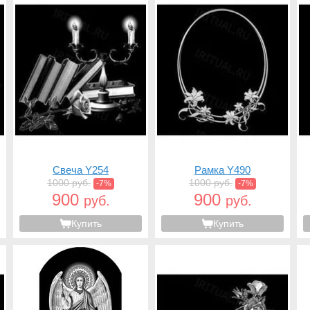
Свеча Y254
Рамка Y490
1000 руб.
1000 руб.
-7%
-7%
900
900
руб.
руб.
Купить
Купить