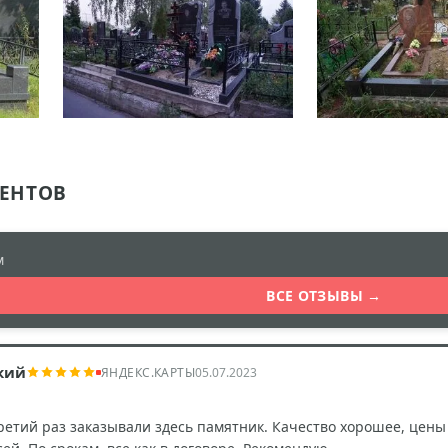
ЕНТОВ
м
ВСЕ ОТЗЫВЫ →
кий
ЯНДЕКС.КАРТЫ
05.07.2023
ретий раз заказывали здесь памятник. Качество хорошее, цен