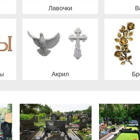
Лавочки
В
вы
Акрил
Бр