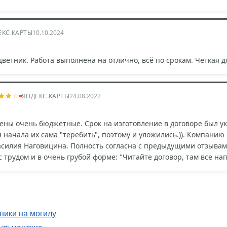
ЕКС.КАРТЫ
10.10.2024
цветник. Работа выполнена на отлично, всё по срокам. Четкая 
ЯНДЕКС.КАРТЫ
24.08.2022
Цены очень бюджетные. Срок на изготовление в договоре был ук
я начала их сама "теребить", поэтому и уложились.)). Компанию
илия Наговицина. Полность согласна с предыдущими отзывами, 
с трудом и в очень грубой форме: "Читайте договор, там все нап
ники на могилу