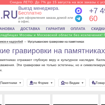
Скидка ЛЕТО. До 7% до 15 августа на все заказы с ус
Выезд менеджера.
+7 4
Бесплатно
60
для оформления заказа домой или
в офис.
ТАНОВКА
ДОСТАВКА
ГАРАНТИЯ
ОПЛАТА
СКИДК
 кладбищах Москвы и Московской области без исключения! 
ков и надгробий
--
Мусульманские гравировки на памятниках
ие гравировки на памятниках
мятниках отражают глубокую веру и культурное наследие. Калл
важения. Эти гравировки не только эстетичны, но и символизиру
х.
Памятники
по Форме
по Видам
Това