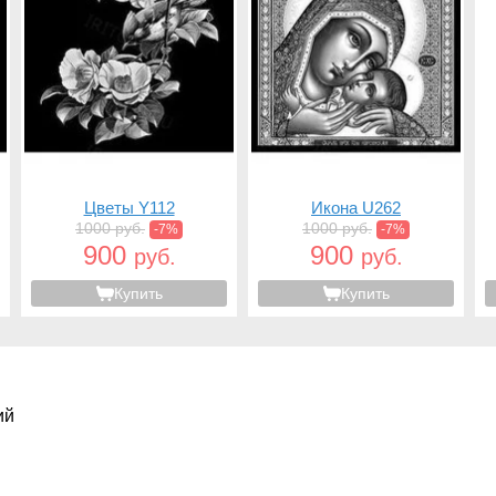
Цветы Y112
Икона U262
1000 руб.
1000 руб.
-7%
-7%
900
900
руб.
руб.
Купить
Купить
ий