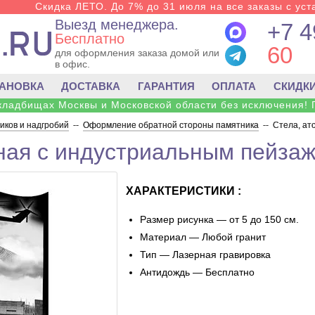
Скидка ЛЕТО. До 7% до 31 июля на все заказы с уста
Выезд менеджера.
+7 4
Бесплатно
60
для оформления заказа домой или
в офис.
ТАНОВКА
ДОСТАВКА
ГАРАНТИЯ
ОПЛАТА
СКИДК
 кладбищах Москвы и Московской области без исключения! 
ков и надгробий
--
Оформление обратной стороны памятника
--
Стела, ат
ная с индустриальным пейзаж
ХАРАКТЕРИСТИКИ :
Размер рисунка — от 5 до 150 см.
Материал — Любой гранит
Тип — Лазерная гравировка
Антидождь — Бесплатно