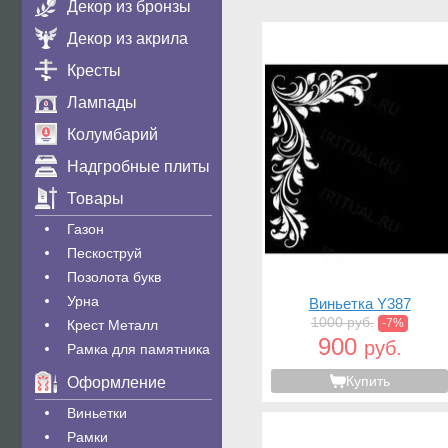
Декор из бронзы
Декор из акрила
Кресты
Лампады
Колумбарий
Надгробные плиты
Товары
Газон
Пескоструй
Позолота букв
Урна
Виньетка Y387
1000 руб.
-7%
Крест Металл
900
руб.
Рамка для памятника
Купить
Оформление
Виньетки
Рамки