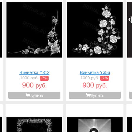
Виньетка Y312
Виньетка Y356
1000 руб.
1000 руб.
-7%
-7%
900
900
руб.
руб.
Купить
Купить