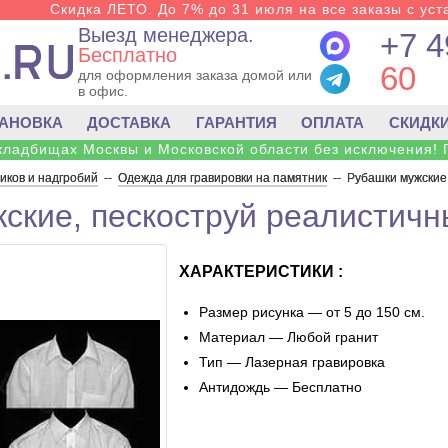
Скидка ЛЕТО. До 7% до 31 июля на все заказы с уста
Выезд менеджера.
+7 4
Бесплатно
60
для оформления заказа домой или
в офис.
ТАНОВКА
ДОСТАВКА
ГАРАНТИЯ
ОПЛАТА
СКИДК
 кладбищах Москвы и Московской области без исключения! 
ков и надгробий
--
Одежда для гравировки на памятник
--
Рубашки мужские,
ские, пескоструй реалистичн
ХАРАКТЕРИСТИКИ :
Размер рисунка — от 5 до 150 см.
Материал — Любой гранит
Тип — Лазерная гравировка
Антидождь — Бесплатно