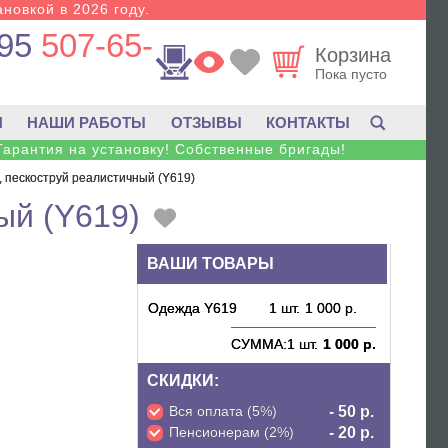
новкой в 2026 году.
95
507-65-
Корзина
Пока пусто
И
НАШИ РАБОТЫ
ОТЗЫВЫ
КОНТАКТЫ
Гарантия на установку! Собственные бригады!
 пескоструй реалистичный (Y619)
ый (Y619)
ВАШИ ТОВАРЫ
Одежда Y619
1 шт.
1 000 р.
СУММА:
1 шт.
1 000 р.
СКИДКИ:
Вся оплата (5%)
- 50 р.
Пенсионерам (2%)
- 20 р.