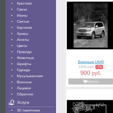
Крестики
Свечи
Иконы
Святые
Картинки
Храмы
Ангелы
Цветы
Природа
Животные
Военным U649
Шрифты
1000 руб.
-7%
Одежда
900
руб.
Мусульманские
Купить
Военные
Лицевое
Обратное
Услуги
3D памятники