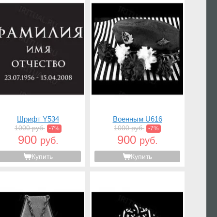
Шрифт Y534
Военным U616
1000 руб.
1000 руб.
-7%
-7%
900
900
руб.
руб.
Купить
Купить