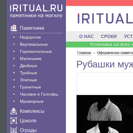
Памятники
О НАС
СРОКИ
УС
Недорогие
Вертикальные
Установка на всех
Горизонтальные
Главная
--
Оформление памятни
Маленькие
Рубашки муж
Двойные
Тройные
Элитные
Гранитные
Часовни и Голгофы
Мраморные
Комплексы
Цоколя
Ограды