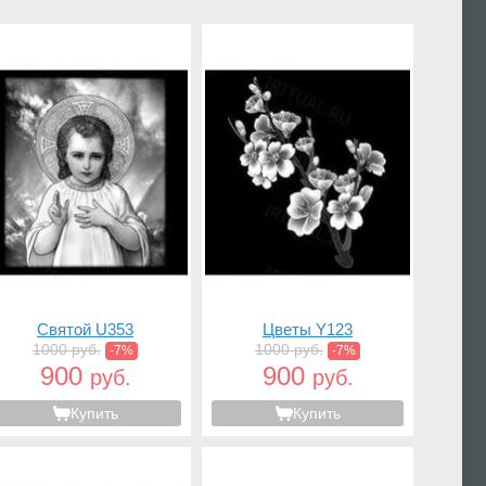
Святой U353
Цветы Y123
1000 руб.
1000 руб.
-7%
-7%
900
900
руб.
руб.
Купить
Купить