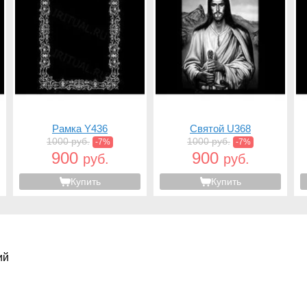
Рамка Y436
Святой U368
1000 руб.
1000 руб.
-7%
-7%
900
900
руб.
руб.
Купить
Купить
ий