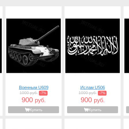
Военным U609
Ислам U506
1000 руб.
1000 руб.
-7%
-7%
900
900
руб.
руб.
Купить
Купить