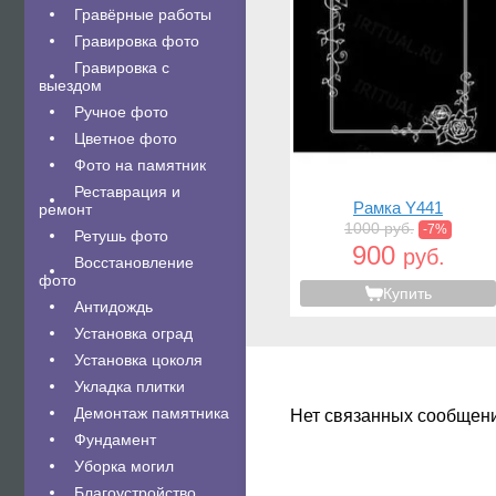
Гравëрные работы
Гравировка фото
Гравировка с
выездом
Ручное фото
Цветное фото
Фото на памятник
Реставрация и
Рамка Y441
ремонт
1000 руб.
-7%
Ретушь фото
900
руб.
Восстановление
фото
Купить
Антидождь
Установка оград
Установка цоколя
Укладка плитки
Демонтаж памятника
Нет связанных сообщен
Фундамент
Уборка могил
Благоустройство