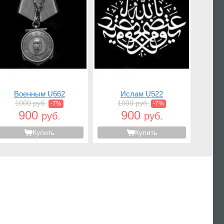
Военным U662
Ислам U522
1000 руб.
1000 руб.
-7%
-7%
900
900
руб.
руб.
Купить
Купить