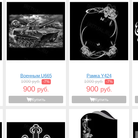
Военным U665
Рамка Y424
1000 руб.
1000 руб.
-7%
-7%
900
900
руб.
руб.
Купить
Купить