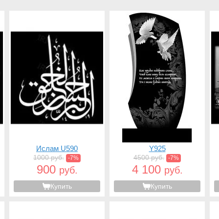
Ислам U590
Y925
1000 руб.
4500 руб.
-7%
-7%
900
4 100
руб.
руб.
Купить
Купить