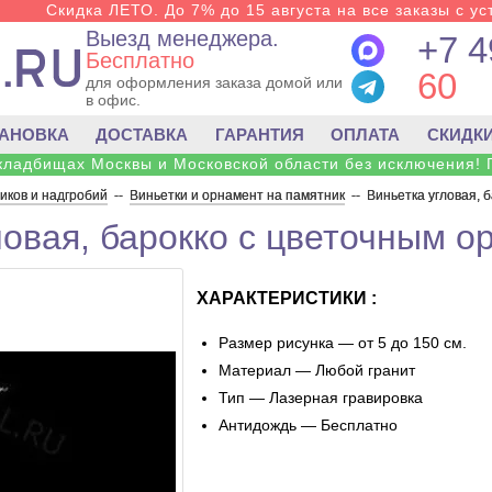
Скидка ЛЕТО. До 7% до 15 августа на все заказы с ус
Выезд менеджера.
+7 4
Бесплатно
60
для оформления заказа домой или
в офис.
ТАНОВКА
ДОСТАВКА
ГАРАНТИЯ
ОПЛАТА
СКИДК
 кладбищах Москвы и Московской области без исключения! 
ков и надгробий
--
Виньетки и орнамент на памятник
--
Виньетка угловая, 
ловая, барокко с цветочным о
ХАРАКТЕРИСТИКИ :
Размер рисунка — от 5 до 150 см.
Материал — Любой гранит
Тип — Лазерная гравировка
Антидождь — Бесплатно