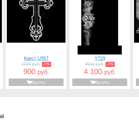
Крест U957
Y729
1000 руб.
4500 руб.
-7%
-7%
900
4 100
руб.
руб.
Купить
Купить
ий