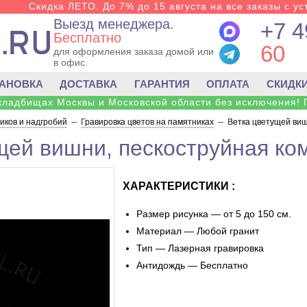
Скидка ЛЕТО. До 7% до 15 августа на все заказы с ус
Выезд менеджера.
+7 4
Бесплатно
60
для оформления заказа домой или
в офис.
ТАНОВКА
ДОСТАВКА
ГАРАНТИЯ
ОПЛАТА
СКИДК
 кладбищах Москвы и Московской области без исключения! 
ков и надгробий
--
Гравировка цветов на памятниках
--
Ветка цветущей виш
щей вишни, пескоструйная ко
ХАРАКТЕРИСТИКИ :
Размер рисунка — от 5 до 150 см.
Материал — Любой гранит
Тип — Лазерная гравировка
Антидождь — Бесплатно