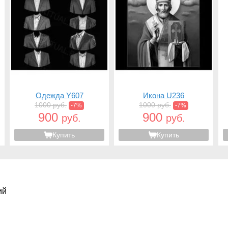
Одежда Y607
Икона U236
1000 руб.
1000 руб.
-7%
-7%
900
900
руб.
руб.
Купить
Купить
ий