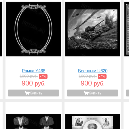
Рамка Y468
Военным U620
1000 руб.
1000 руб.
-7%
-7%
900
900
руб.
руб.
Купить
Купить