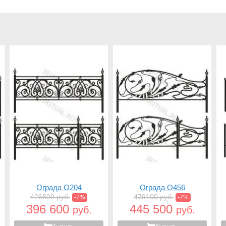
Ограда O204
Ограда O456
426500 руб.
479100 руб.
-7%
-7%
396 600
445 500
руб.
руб.