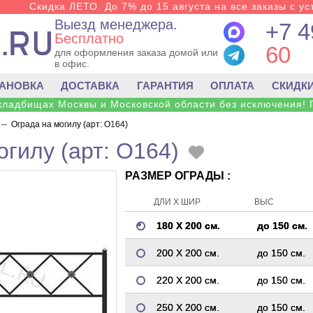
Скидка ЛЕТО. До 7% до 15 августа на все заказы с ус
Выезд менеджера.
+7 4
Бесплатно
60
для оформления заказа домой или
в офис.
ТАНОВКА
ДОСТАВКА
ГАРАНТИЯ
ОПЛАТА
СКИДК
 кладбищах Москвы и Московской области без исключения! 
--
Ограда на могилу (арт: O164)
огилу (арт: O164)
РАЗМЕР ОГРАДЫ :
ДЛИ Х ШИР
ВЫС
180 Х 200 см.
до 150 см.
200 Х 200 см.
до 150 см.
220 Х 200 см.
до 150 см.
250 Х 200 см.
до 150 см.