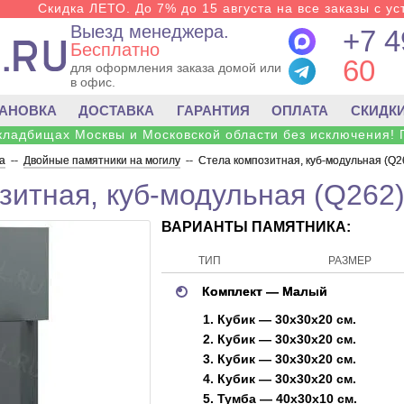
Скидка ЛЕТО. До 7% до 15 августа на все заказы с ус
Выезд менеджера.
+7 4
Бесплатно
60
для оформления заказа домой или
в офис.
ТАНОВКА
ДОСТАВКА
ГАРАНТИЯ
ОПЛАТА
СКИДК
 кладбищах Москвы и Московской области без исключения! 
а
--
Двойные памятники на могилу
--
Стела композитная, куб-модульная (Q2
зитная, куб-модульная (Q262
ВАРИАНТЫ ПАМЯТНИКА:
ТИП
РАЗМЕР
Комплект — Малый
1. Кубик — 30х30х20 см.
2. Кубик — 30х30х20 см.
3. Кубик — 30х30х20 см.
4. Кубик — 30х30х20 см.
5. Тумба — 40х30х10 см.