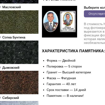
Масловский
Выберите кол
Отсутствует
В стоимость 
под фотокера
вырезается в
фиксации фо
Сопка Бунтина
которая явля
необязательн
ХАРАКТЕРИСТИКА ПАМЯТНИКА:
Форма — Двойной
Полировка — 5 сторон
Дымовский
Гранит — Высшей категории
Фаска — Фигурная
Гарантия — 40 лет
Срок поставки — 14 дней
Памятник — В наличии!
Сибирский