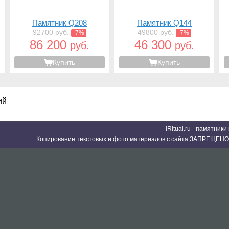
Памятник Q208
Памятник Q144
92700 руб.
49800 руб.
-7%
-7%
86 200
46 300
руб.
руб.
Купить
Купить
ий
iRitual.ru - памятник
Копирование текстовых и фото материалов с сайта ЗАПРЕЩЕНО 