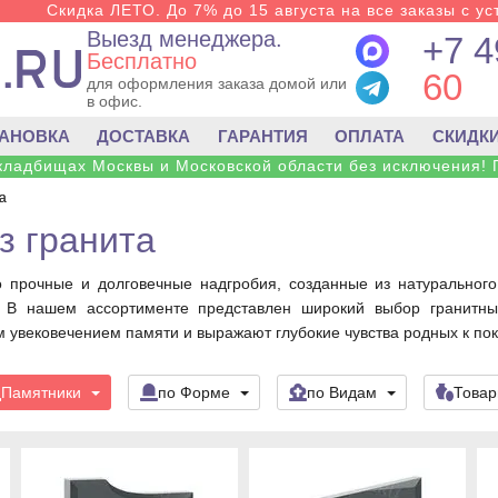
Скидка ЛЕТО. До 7% до 15 августа на все заказы с ус
Выезд менеджера.
+7 4
Бесплатно
60
для оформления заказа домой или
в офис.
ТАНОВКА
ДОСТАВКА
ГАРАНТИЯ
ОПЛАТА
СКИДК
 кладбищах Москвы и Московской области без исключения! 
а
з гранита
о прочные и долговечные надгробия, созданные из натурально
. В нашем ассортименте представлен широкий выбор гранитны
 увековечением памяти и выражают глубокие чувства родных к пок
Памятники
по Форме
по Видам
Това