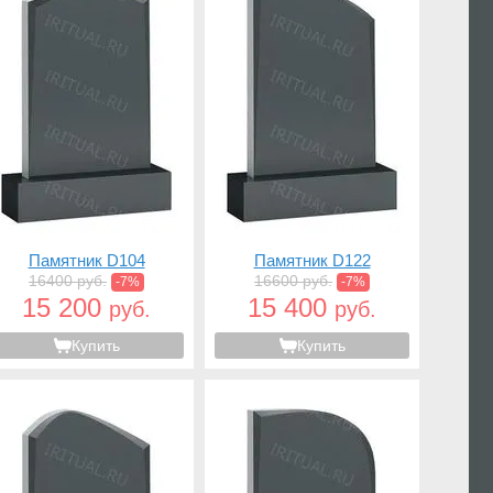
Памятник D104
Памятник D122
16400 руб.
16600 руб.
-7%
-7%
15 200
15 400
руб.
руб.
Купить
Купить