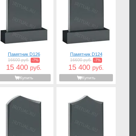
Памятник D126
Памятник D124
16600 руб.
16600 руб.
-7%
-7%
15 400
15 400
руб.
руб.
Купить
Купить