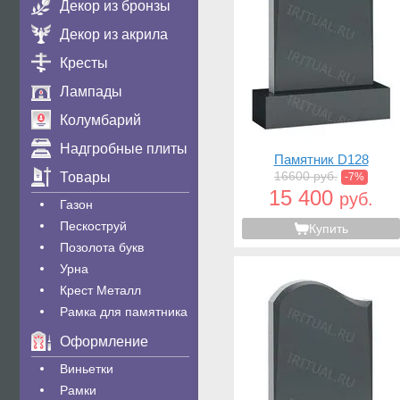
Декор из бронзы
Декор из акрила
Кресты
Лампады
Колумбарий
Надгробные плиты
Памятник D128
16600 руб.
Товары
-7%
15 400
руб.
Газон
Пескоструй
Купить
Позолота букв
Урна
Крест Металл
Рамка для памятника
Оформление
Виньетки
Рамки