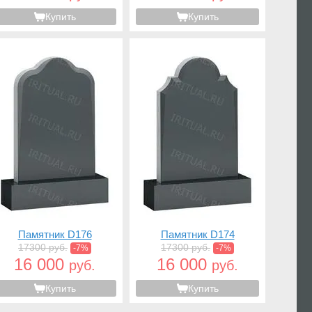
Купить
Купить
Памятник D176
Памятник D174
17300 руб.
17300 руб.
-7%
-7%
16 000
16 000
руб.
руб.
Купить
Купить