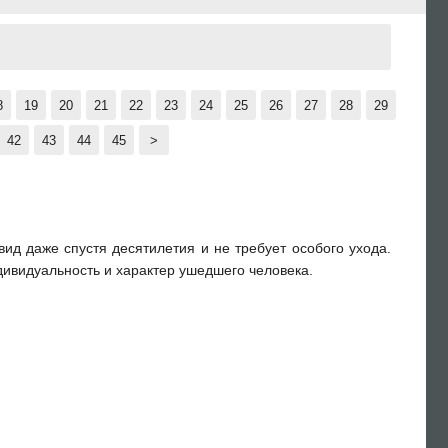
8
19
20
21
22
23
24
25
26
27
28
29
42
43
44
45
>
д даже спустя десятилетия и не требует особого ухода.
дивидуальность и характер ушедшего человека.