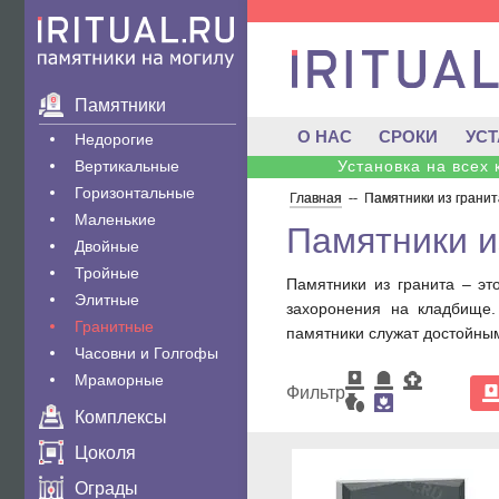
Памятники
О НАС
СРОКИ
УС
Недорогие
Вертикальные
Установка на всех
Горизонтальные
Главная
--
Памятники из гранит
Маленькие
Памятники и
Двойные
Тройные
Памятники из гранита – эт
Элитные
захоронения на кладбище
Гранитные
памятники служат достойным
Часовни и Голгофы
Мраморные
Фильтр
Комплексы
Цоколя
Ограды