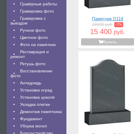
Гравëрные работы
Гравировка фото
Гравировка с
Памятник D118
выездом
16600 руб.
-7%
15 400
Ручное фото
руб.
Цветное фото
Купить
Фото на памятник
Реставрация и
ремонт
Ретушь фото
Восстановление
фото
Антидождь
Установка оград
Установка цоколя
Укладка плитки
Демонтаж памятника
Фундамент
Уборка могил
Благоустройство