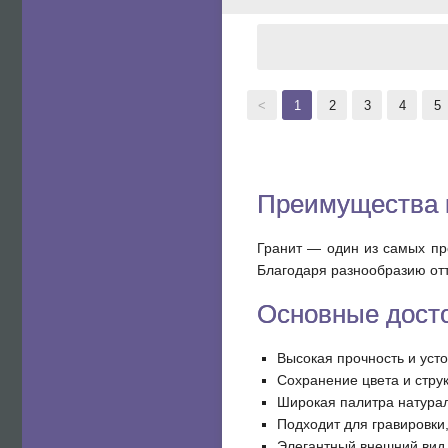
<
1
2
3
4
5
Преимущества 
Гранит — один из самых пр
Благодаря разнообразию отт
Основные досто
Высокая прочность и уст
Сохранение цвета и струк
Широкая палитра натураль
Подходит для гравировки
Элегантный внешний вид