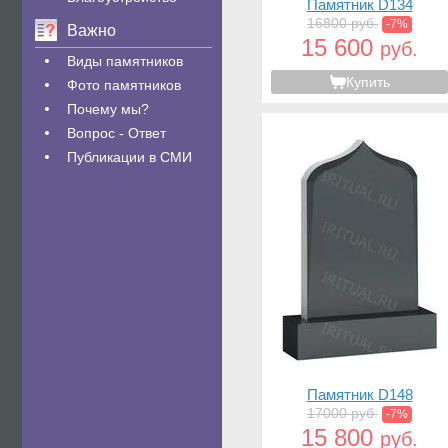
Памятник D134
16800 руб.
-7%
Важно
15 600
руб.
Виды памятников
Купить
Фото памятников
Почему мы?
Вопрос - Ответ
Публикации в СМИ
Памятник D148
17000 руб.
-7%
15 800
руб.