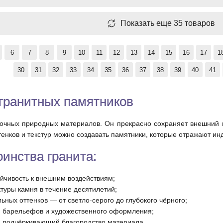
Показать еще 35 товаров
6
7
8
9
10
11
12
13
14
15
16
17
1
30
31
32
33
34
35
36
37
38
39
40
41
гранитных памятников
очных природных материалов. Он прекрасно сохраняет внешний ви
енков и текстур можно создавать памятники, которые отражают ин
инства гранита:
ойчивость к внешним воздействиям;
туры камня в течение десятилетий;
ных оттенков — от светло-серого до глубокого чёрного;
, барельефов и художественного оформления;
, подчёркивающий благородство материала.