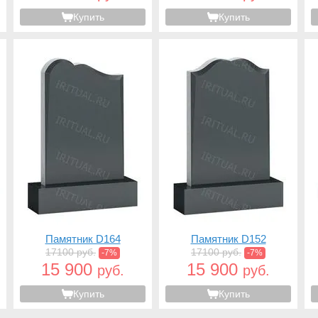
Купить
Купить
Памятник D164
Памятник D152
17100 руб.
17100 руб.
-7%
-7%
15 900
15 900
руб.
руб.
Купить
Купить