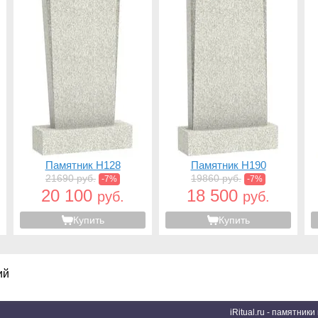
Памятник H128
Памятник H190
21690 руб.
19860 руб.
-7%
-7%
20 100
18 500
руб.
руб.
Купить
Купить
ий
iRitual.ru - памятник