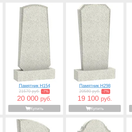
Памятник H154
Памятник H298
21570 руб.
20580 руб.
-7%
-7%
20 000
19 100
руб.
руб.
Купить
Купить