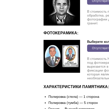
Отсутствует
В стоимость 
обработка, р
фотографии 
гранит.
ФОТОКЕРАМИКА:
Выберите кол
Отсутствует
В стоимость 
под фотокера
вырезается в
фиксации фо
которая явля
необязательн
ХАРАКТЕРИСТИКИ ПАМЯТНИКА:
Полировка (стела) — 1 сторона
Полировка (тумба) — 5 сторон
Гранит — Высшей категории