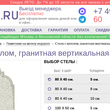
Скидка ЛЕТО. До 7% до 15 августа на все заказы с ус
Выезд менеджера.
+7 4
Бесплатно
60
для оформления заказа домой или
в офис.
ТАНОВКА
ДОСТАВКА
ГАРАНТИЯ
ОПЛАТА
СКИДК
 кладбищах Москвы и Московской области без исключения! 
а
--
Памятники на могилу недорого
--
Стела с куполом, гранитная вертикаль
олом, гранитная вертикальная
ВЫБОР СТЕЛЫ :
ВЫС Х ШИР
ТОЛЩИНА
80 Х 40 см.
5 см.
80 Х 40 см.
8 см.
80 Х 40 см.
10 см.
100 Х 50 см.
5 см.