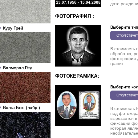
дате рождени
ФОТОГРАФИЯ :
Выберите ти
Куру Грей
Отсутствует
В стоимость 
обработка, р
фотографии 
гранит.
Балморал Ред
ФОТОКЕРАМИКА:
Выберите кол
Отсутствует
Волга Блю (лабр.)
В стоимость 
под фотокера
вырезается в
фиксации фо
которая явля
необязательн