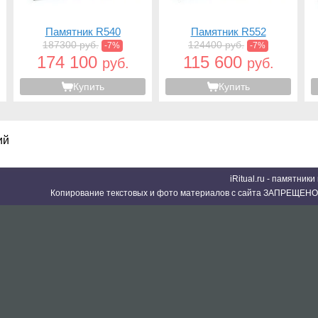
Памятник R540
Памятник R552
187300 руб.
124400 руб.
-7%
-7%
174 100
115 600
руб.
руб.
Купить
Купить
ий
iRitual.ru - памятник
Копирование текстовых и фото материалов с сайта ЗАПРЕЩЕНО 