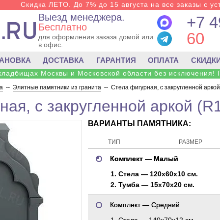
Скидка ЛЕТО. До 7% до 15 августа на все заказы с ус
Выезд менеджера.
+7 4
Бесплатно
60
для оформления заказа домой или
в офис.
ТАНОВКА
ДОСТАВКА
ГАРАНТИЯ
ОПЛАТА
СКИДК
 кладбищах Москвы и Московской области без исключения! 
а
--
Элитные памятники из гранита
--
Стела фигурная, с закругленной аркой
ная, с закругленной аркой (R
ВАРИАНТЫ ПАМЯТНИКА:
ТИП
РАЗМЕР
Комплект — Малый
1. Стела — 120x60x10 см.
2. Тумба — 15x70x20 см.
Комплект — Средний
1. Стела — 140x70x12 см.