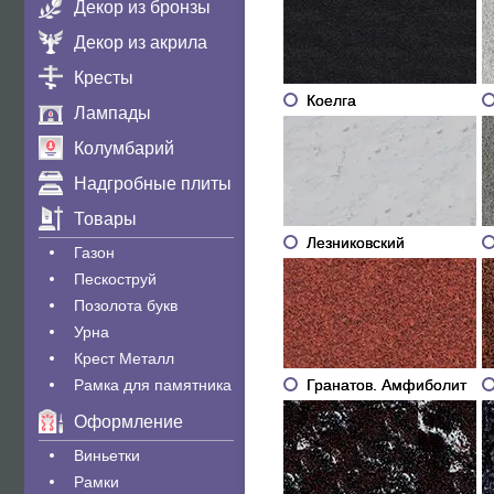
Декор из бронзы
Декор из акрила
Кресты
Коелга
Лампады
Колумбарий
Надгробные плиты
Товары
Лезниковский
Газон
Пескоструй
Позолота букв
Урна
Крест Металл
Гранатов. Амфиболит
Рамка для памятника
Оформление
Виньетки
Рамки