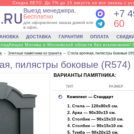
Скидка ЛЕТО. До 7% до 15 августа на все заказы с ус
Выезд менеджера.
+7 4
Бесплатно
60
для оформления заказа домой или
в офис.
ТАНОВКА
ДОСТАВКА
ГАРАНТИЯ
ОПЛАТА
СКИДК
 кладбищах Москвы и Московской области без исключения! 
а
--
Элитные памятники из гранита
--
Стела арочная, пилястры боковые (R5
ая, пилястры боковые (R574)
ВАРИАНТЫ ПАМЯТНИКА:
ТИП
РАЗМЕР
Комплект — Стандарт
1. Стела — 120x80x5 см.
2. Арка — 90x30x15 см.
3. Столбик — 90x15x10 см.
4. Столбик — 90x15x10 см.
5. Тумба — 90x20x15 см.