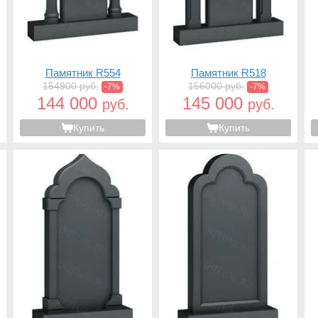
Памятник R554
Памятник R518
154900 руб.
156000 руб.
-7%
-7%
144 000
145 000
руб.
руб.
Купить
Купить