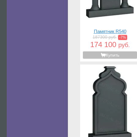
Памятник R540
187300 руб.
-7%
174 100
руб.
Купить