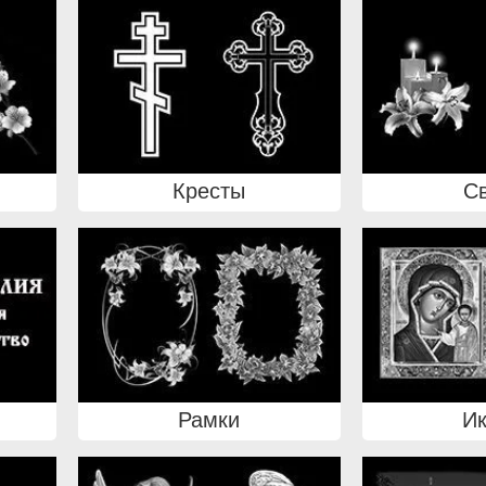
Кресты
С
Рамки
И