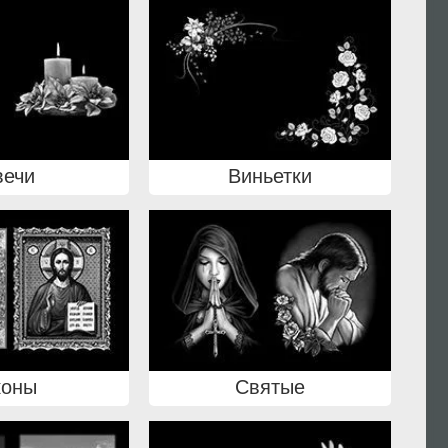
вечи
Виньетки
коны
Святые