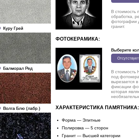
В стоимость 
обработка, р
фотографии 
гранит.
Куру Грей
ФОТОКЕРАМИКА:
Выберите кол
Отсутствует
Балморал Ред
В стоимость 
под фотокера
вырезается в
фиксации фо
которая явля
необязательн
ХАРАКТЕРИСТИКА ПАМЯТНИКА:
Волга Блю (лабр.)
Форма — Элитные
Полировка — 5 сторон
Гранит — Высшей категории