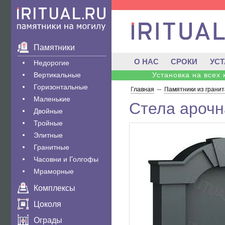
Памятники
О НАС
СРОКИ
УС
Недорогие
Вертикальные
Установка на всех
Горизонтальные
Главная
--
Памятники из гранит
Маленькие
Стела арочн
Двойные
Тройные
Элитные
Гранитные
Часовни и Голгофы
Мраморные
Комплексы
Цоколя
Ограды