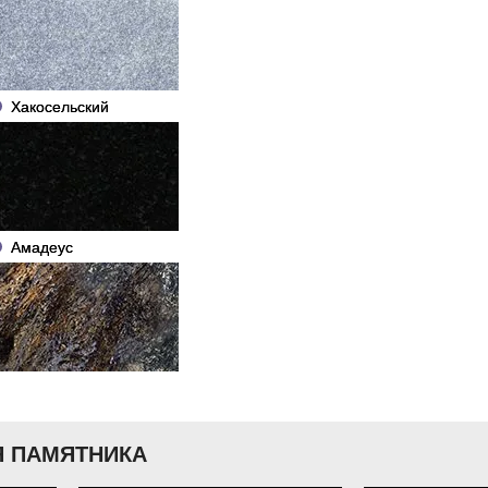
Хакосельский
Амадеус
 ПАМЯТНИКА