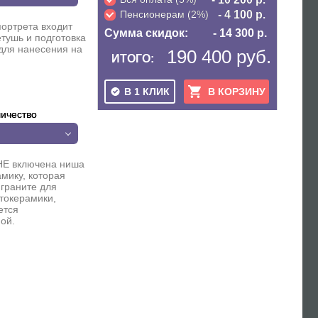
Пенсионерам (2%)
- 4 100 р.
портрета входит
Сумма скидок:
- 14 300 р.
етушь и подготовка
для нанесения на
190 400 руб.
ИТОГО:
В 1 КЛИК
В КОРЗИНУ
ичество
НЕ включена ниша
мику, которая
 граните для
токерамики,
ется
ой.