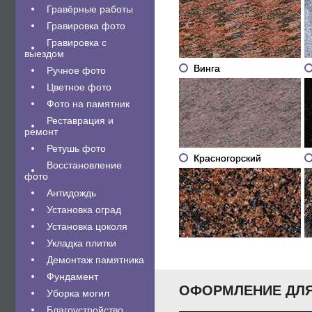
Гравëрные работы
Гравировка фото
Гравировка с
выездом
Винга
Ручное фото
Цветное фото
Фото на памятник
Реставрация и
ремонт
Ретушь фото
Красногорский
Восстановление
фото
Антидождь
Установка оград
Установка цоколя
Укладка плитки
Демонтаж памятника
Фундамент
ОФОРМЛЕНИЕ ДЛЯ
Уборка могил
Благоустройство