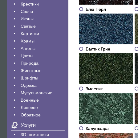
Крестики
Блю Перл
Свечи
Иконы
Святые
Картинки
Храмы
Ангелы
Балтик Грин
Цветы
Природа
Животные
Шрифты
Одежда
Змеевик
Мусульманские
Военные
Лицевое
Обратное
Услуги
Калугваара
3D памятники