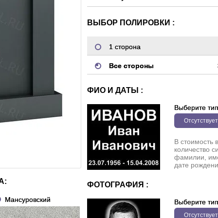
ВЫБОР ПОЛИРОВКИ :
1 сторона
Все стороны
ФИО И ДАТЫ :
Выберите ти
Отсутствует
В стоимость 
количество с
фамилии, име
дате рождени
А:
ФОТОГРАФИЯ :
Мансуровский
Выберите ти
Отсутствует