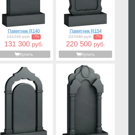
Памятник R140
Памятник R154
141230 руб.
237090 руб.
-7%
-7%
131 300
220 500
руб.
руб.
Купить
Купить