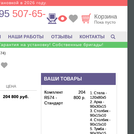
тановкой в 2026 году.
95
507-65-
Корзина
Пока пусто
И
НАШИ РАБОТЫ
ОТЗЫВЫ
КОНТАКТЫ
Гарантия на установку! Собственные бригады!
74)
ВАШИ ТОВАРЫ
ЦЕНА
Комплект
204
1. Стела -
204 800 руб.
R574 -
800 р.
120x80x5
2. Арка -
Стандарт
90x30x15
3. Столбик -
90x15x10
4. Столбик -
90x15x10
5. Тумба -
90x20x15