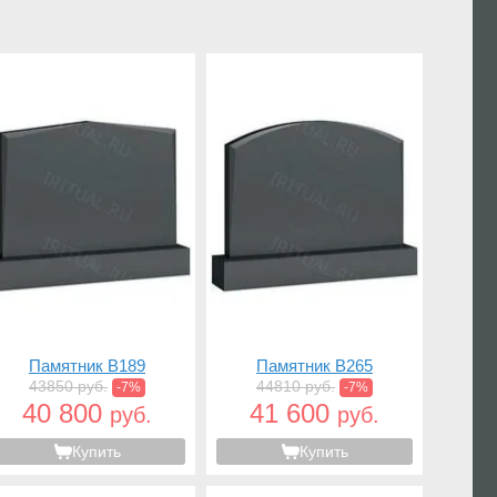
Памятник B189
Памятник B265
43850 руб.
44810 руб.
-7%
-7%
40 800
41 600
руб.
руб.
Купить
Купить