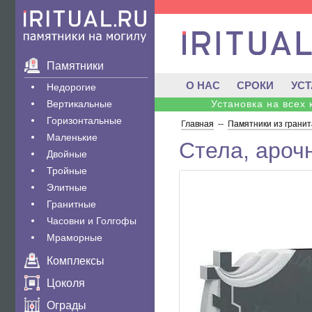
Памятники
О НАС
СРОКИ
УС
Недорогие
Вертикальные
Установка на всех
Горизонтальные
Главная
--
Памятники из гранит
Маленькие
Стела, ароч
Двойные
Тройные
Элитные
Гранитные
Часовни и Голгофы
Мраморные
Комплексы
Цоколя
Ограды