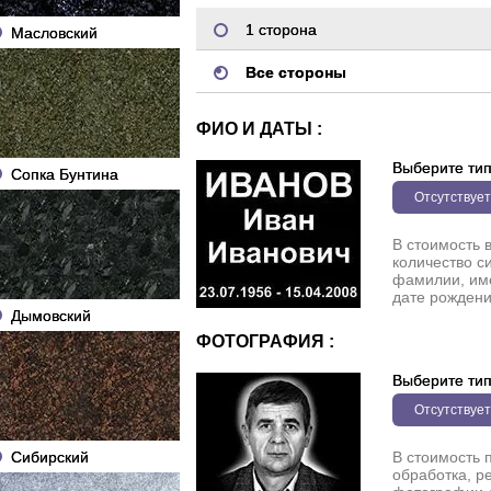
1 сторона
Масловский
Все стороны
ФИО И ДАТЫ :
Выберите ти
Сопка Бунтина
Отсутствует
В стоимость 
количество с
фамилии, име
дате рождени
Дымовский
ФОТОГРАФИЯ :
Выберите ти
Отсутствует
Сибирский
В стоимость 
обработка, р