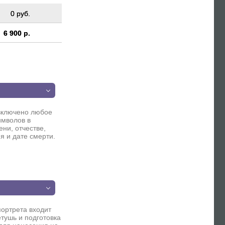
0 руб.
6 900 р.
п
включено любое
имволов в
ни, отчестве,
я и дате смерти.
п
портрета входит
етушь и подготовка