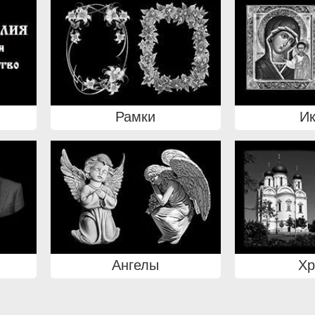
Рамки
И
Ангелы
Х