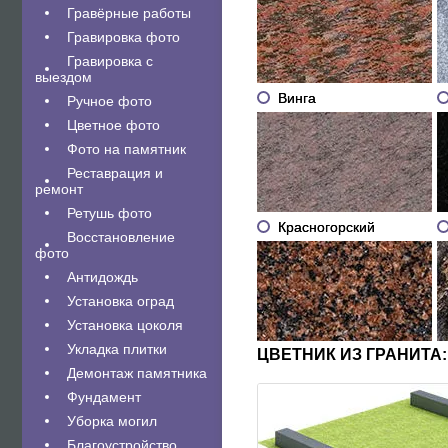
Гравëрные работы
Гравировка фото
Гравировка с
выездом
Винга
Ручное фото
Цветное фото
Фото на памятник
Реставрация и
ремонт
Ретушь фото
Красногорский
Восстановление
фото
Антидождь
Установка оград
Установка цоколя
Укладка плитки
ЦВЕТНИК ИЗ ГРАНИТА:
Демонтаж памятника
Фундамент
Уборка могил
Благоустройство