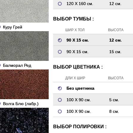
120 Х 160 см.
12 см.
ВЫБОР ТУМБЫ :
Куру Грей
ШИР Х ТОЛ
ВЫСОТА
90 Х 15 см.
12 см.
90 Х 15 см.
15 см.
Балморал Ред
ВЫБОР ЦВЕТНИКА :
ДЛИ Х ШИР
ВЫСОТА
Без цветника
100 Х 90 см.
5 см.
Волга Блю (лабр.)
100 Х 90 см.
8 см.
ВЫБОР ПОЛИРОВКИ :