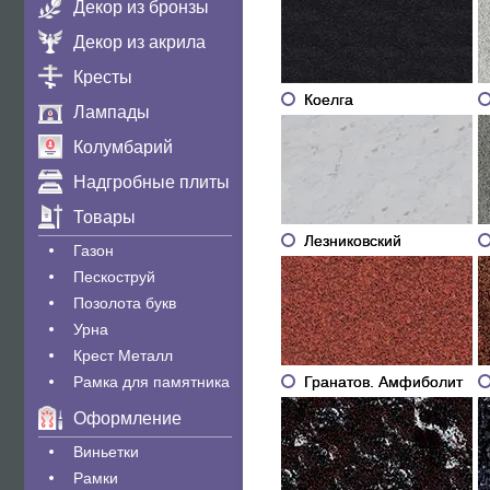
Декор из бронзы
Декор из акрила
Кресты
Коелга
Лампады
Колумбарий
Надгробные плиты
Товары
Лезниковский
Газон
Пескоструй
Позолота букв
Урна
Крест Металл
Гранатов. Амфиболит
Рамка для памятника
Оформление
Виньетки
Рамки