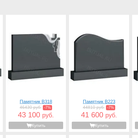
Памятник B318
Памятник B223
46430 руб.
44810 руб.
-7%
-7%
43 100
41 600
руб.
руб.
Купить
Купить