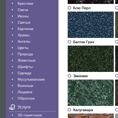
Крестики
Блю Перл
Свечи
Иконы
Святые
Картинки
Храмы
Ангелы
Балтик Грин
Цветы
Природа
Животные
Шрифты
Одежда
Змеевик
Мусульманские
Военные
Лицевое
Обратное
Услуги
Калугваара
3D памятники