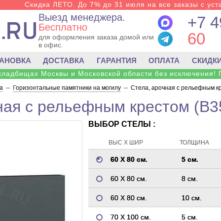
Скидка ЛЕТО. До 7% до 31 июля на все заказы с уста
Выезд менеджера.
+7 4
Бесплатно
60
для оформления заказа домой или
в офис.
ТАНОВКА
ДОСТАВКА
ГАРАНТИЯ
ОПЛАТА
СКИДК
 кладбищах Москвы и Московской области без исключения! 
а
--
Горизонтальные памятники на могилу
--
Стела, арочная с рельефным к
ная с рельефным крестом (B3
ВЫБОР СТЕЛЫ :
ВЫС Х ШИР
ТОЛЩИНА
60 Х 80 см.
5 см.
60 Х 80 см.
8 см.
60 Х 80 см.
10 см.
70 Х 100 см.
5 см.