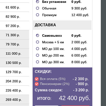
Без установки
0 руб.
61 600 р.
Обычная
9 300 руб.
Премиум
12 400 руб.
82 900 р.
ДОСТАВКА
97 200 р.
71 300 р.
Самовывоз
0 руб.
Москва + 5 км
2 000 руб.
79 700 р.
МО до 100 км.
4 000 руб.
111 000 р.
МО до 200 км.
6 000 руб.
МО до 300 км.
8 000 руб.
130 500 р.
СКИДКИ:
129 700 р.
Вся оплата (5%)
- 2 300 р.
204 200 р.
Пенсионерам (2%)
- 900 р.
Сумма скидок:
- 3 200 р.
226 400 р.
42 400 руб.
ИТОГО:
269 400 р.