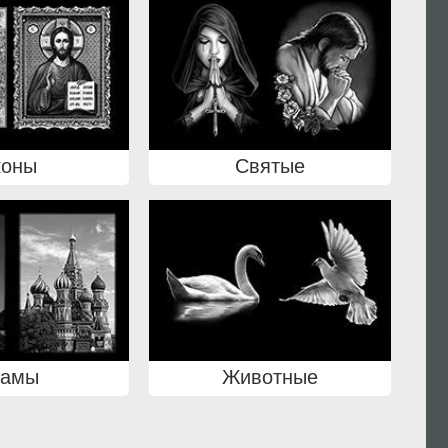
коны
Святые
рамы
Животные