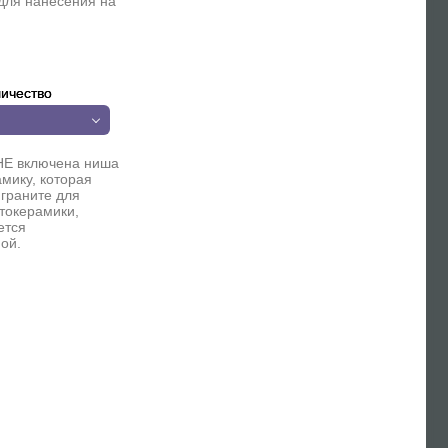
для нанесения на
ичество
НЕ включена ниша
мику, которая
 граните для
токерамики,
ется
ой.