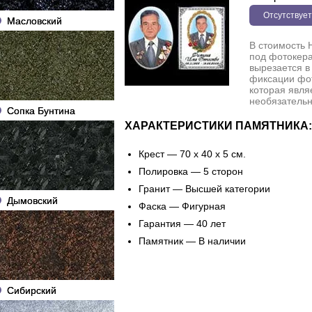
Отсутствует
Масловский
В стоимость 
под фотокера
вырезается в
фиксации фо
которая явля
необязательн
Сопка Бунтина
ХАРАКТЕРИСТИКИ ПАМЯТНИКА:
Крест — 70 х 40 х 5 см.
Полировка — 5 сторон
Гранит — Высшей категории
Дымовский
Фаска — Фигурная
Гарантия — 40 лет
Памятник — В наличии
Сибирский