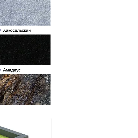
Хакосельский
Амадеус