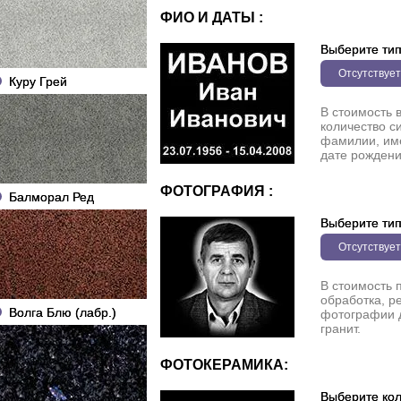
ФИО И ДАТЫ :
Выберите ти
Отсутствует
Куру Грей
В стоимость 
количество с
фамилии, име
дате рождени
ФОТОГРАФИЯ :
Балморал Ред
Выберите ти
Отсутствует
В стоимость 
обработка, р
Волга Блю (лабр.)
фотографии 
гранит.
ФОТОКЕРАМИКА:
Выберите кол