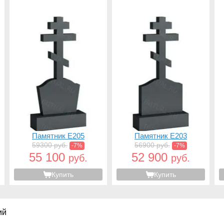
Памятник E205
Памятник E203
59300 руб.
56900 руб.
-7%
-7%
55 100
52 900
руб.
руб.
Купить
Купить
ий