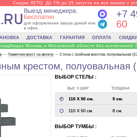
Скидка ЛЕТО. До 7% до 15 августа на все заказы с ус
Выезд менеджера.
+7 4
Бесплатно
60
для оформления заказа домой или
в офис.
ТАНОВКА
ДОСТАВКА
ГАРАНТИЯ
ОПЛАТА
СКИДК
 кладбищах Москвы и Московской области без исключения! 
а
--
Памятник крест на могилу
--
Стела с тройным крестом, полуовальная (E
йным крестом, полуовальная 
ВЫБОР СТЕЛЫ :
ВЫС Х ШИР
ТОЛЩИНА
110 Х 50 см.
5 см.
110 Х 50 см.
8 см.
ВЫБОР ТУМБЫ :