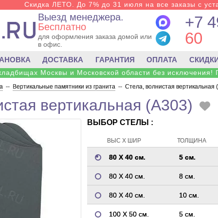
Скидка ЛЕТО. До 7% до 31 июля на все заказы с уста
Выезд менеджера.
+7 4
Бесплатно
60
для оформления заказа домой или
в офис.
ТАНОВКА
ДОСТАВКА
ГАРАНТИЯ
ОПЛАТА
СКИДК
 кладбищах Москвы и Московской области без исключения! 
а
--
Вертикальные памятники из гранита
--
Стела, волнистая вертикальная 
истая вертикальная (A303)
ВЫБОР СТЕЛЫ :
ВЫС Х ШИР
ТОЛЩИНА
80 Х 40 см.
5 см.
80 Х 40 см.
8 см.
80 Х 40 см.
10 см.
100 Х 50 см.
5 см.