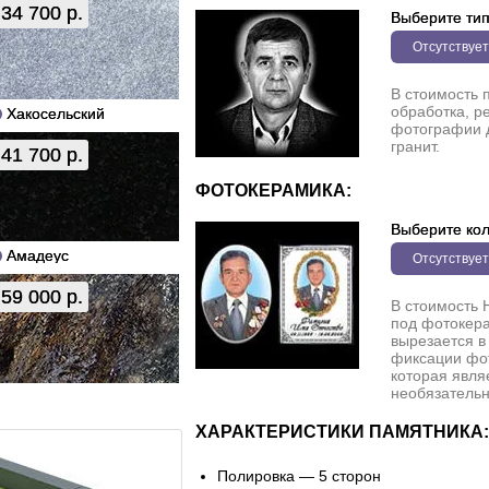
34 700 р.
Выберите ти
Отсутствует
В стоимость 
обработка, р
Хакосельский
фотографии 
гранит.
41 700 р.
ФОТОКЕРАМИКА:
Выберите кол
Амадеус
Отсутствует
59 000 р.
В стоимость 
под фотокера
вырезается в
фиксации фо
которая явля
необязательн
ХАРАКТЕРИСТИКИ ПАМЯТНИКА:
Полировка — 5 сторон