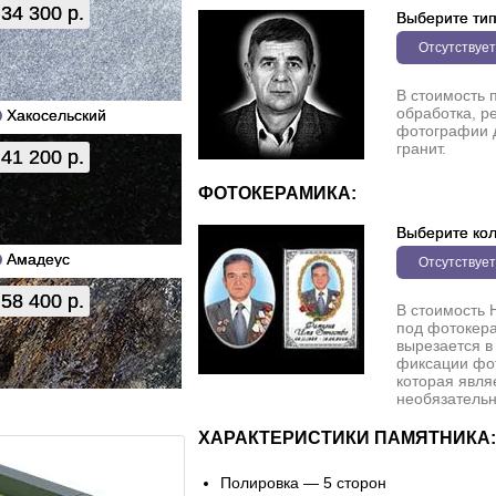
34 300 р.
Выберите ти
Отсутствует
В стоимость 
обработка, р
Хакосельский
фотографии 
гранит.
41 200 р.
ФОТОКЕРАМИКА:
Выберите кол
Амадеус
Отсутствует
58 400 р.
В стоимость 
под фотокера
вырезается в
фиксации фо
которая явля
необязательн
ХАРАКТЕРИСТИКИ ПАМЯТНИКА:
Полировка — 5 сторон