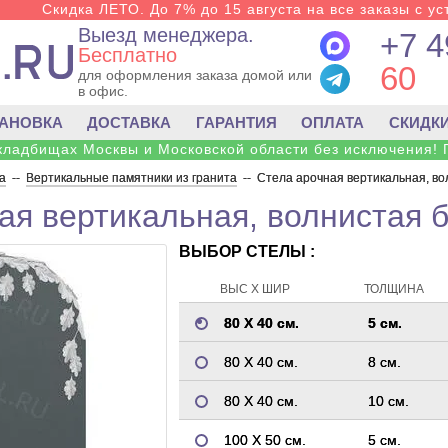
Скидка ЛЕТО. До 7% до 15 августа на все заказы с ус
Выезд менеджера.
+7 4
Бесплатно
60
для оформления заказа домой или
в офис.
ТАНОВКА
ДОСТАВКА
ГАРАНТИЯ
ОПЛАТА
СКИДК
 кладбищах Москвы и Московской области без исключения! 
а
--
Вертикальные памятники из гранита
--
Стела арочная вертикальная, во
ая вертикальная, волнистая б
ВЫБОР СТЕЛЫ :
ВЫС Х ШИР
ТОЛЩИНА
80 Х 40 см.
5 см.
80 Х 40 см.
8 см.
80 Х 40 см.
10 см.
100 Х 50 см.
5 см.