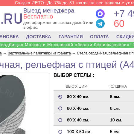
Скидка ЛЕТО. До 7% до 31 июля на все заказы с уста
Выезд менеджера.
+7 4
Бесплатно
60
для оформления заказа домой или
в офис.
ТАНОВКА
ДОСТАВКА
ГАРАНТИЯ
ОПЛАТА
СКИДК
 кладбищах Москвы и Московской области без исключения! 
а
--
Вертикальные памятники из гранита
--
Стела сердечная, рельефная с п
чная, рельефная с птицей (A4
ВЫБОР СТЕЛЫ :
ВЫС Х ШИР
ТОЛЩИНА
80 Х 40 см.
5 см.
80 Х 40 см.
8 см.
80 Х 40 см.
10 см.
100 Х 50 см.
5 см.