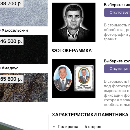
38 700 р.
Выберите ти
Отсутствует
В стоимость 
обработка, р
Хакосельский
фотографии 
гранит.
46 500 р.
ФОТОКЕРАМИКА:
Выберите кол
Амадеус
Отсутствует
65 800 р.
В стоимость 
под фотокера
вырезается в
фиксации фо
которая явля
необязательн
ХАРАКТЕРИСТИКИ ПАМЯТНИКА:
Полировка — 5 сторон