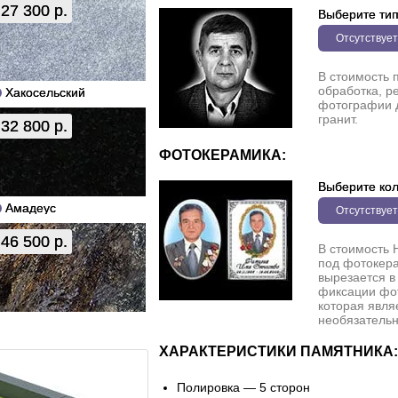
27 300 р.
Выберите ти
Отсутствует
В стоимость 
обработка, р
Хакосельский
фотографии 
гранит.
32 800 р.
ФОТОКЕРАМИКА:
Выберите кол
Амадеус
Отсутствует
46 500 р.
В стоимость 
под фотокера
вырезается в
фиксации фо
которая явля
необязательн
ХАРАКТЕРИСТИКИ ПАМЯТНИКА:
Полировка — 5 сторон