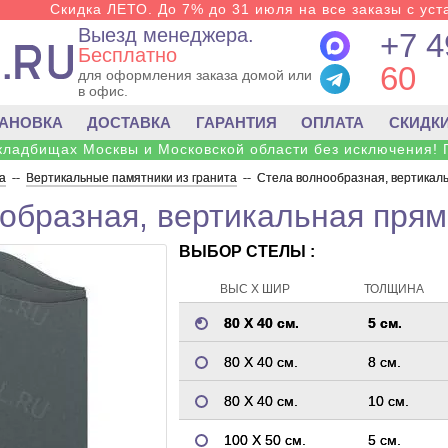
Скидка ЛЕТО. До 7% до 31 июля на все заказы с уста
Выезд менеджера.
+7 4
Бесплатно
60
для оформления заказа домой или
в офис.
ТАНОВКА
ДОСТАВКА
ГАРАНТИЯ
ОПЛАТА
СКИДК
 кладбищах Москвы и Московской области без исключения! 
а
--
Вертикальные памятники из гранита
--
Стела волнообразная, вертикаль
образная, вертикальная прям
ВЫБОР СТЕЛЫ :
ВЫС Х ШИР
ТОЛЩИНА
80 Х 40 см.
5 см.
80 Х 40 см.
8 см.
80 Х 40 см.
10 см.
100 Х 50 см.
5 см.