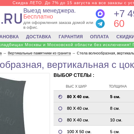
Скидка ЛЕТО. До 7% до 15 августа на все заказы с ус
Выезд менеджера.
+7 4
Бесплатно
60
для оформления заказа домой или
в офис.
ТАНОВКА
ДОСТАВКА
ГАРАНТИЯ
ОПЛАТА
СКИДК
 кладбищах Москвы и Московской области без исключения! 
а
--
Вертикальные памятники из гранита
--
Стела волнообразная, вертикаль
образная, вертикальная с цок
ВЫБОР СТЕЛЫ :
ВЫС Х ШИР
ТОЛЩИНА
80 Х 40 см.
5 см.
80 Х 40 см.
8 см.
80 Х 40 см.
10 см.
100 Х 50 см.
5 см.