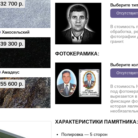
32 700 р.
Выберите ти
Отсутствует
В стоимость 
обработка, р
Хакосельский
фотографии 
гранит.
39 300 р.
ФОТОКЕРАМИКА:
Выберите кол
Амадеус
Отсутствует
55 600 р.
В стоимость 
под фотокера
вырезается в
фиксации фо
которая явля
необязательн
ХАРАКТЕРИСТИКИ ПАМЯТНИКА:
Полировка — 5 сторон