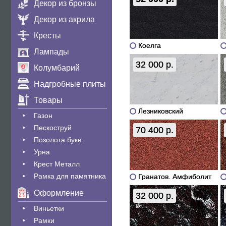
Декор из бронзы
Декор из акрила
Кресты
Коелга
Лампады
32 000 р.
Колумбарий
Надгробные плиты
Товары
Лезниковский
Газон
Пескоструй
70 400 р.
Позолота букв
Урна
Крест Металл
Рамка для памятника
Гранатов. Амфиболит
Оформление
32 000 р.
Виньетки
Рамки