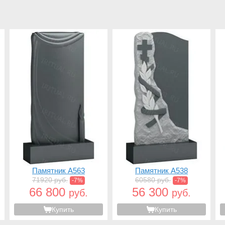
Памятник A563
Памятник A538
71920 руб.
60580 руб.
-7%
-7%
66 800
56 300
руб.
руб.
Купить
Купить