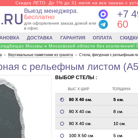
Скидка ЛЕТО. До 7% до 31 июля на все заказы с уста
Выезд менеджера.
+7 4
Бесплатно
60
для оформления заказа домой или
в офис.
ТАНОВКА
ДОСТАВКА
ГАРАНТИЯ
ОПЛАТА
СКИДК
 кладбищах Москвы и Московской области без исключения! 
а
--
Вертикальные памятники из гранита
--
Стела, фигурная с рельефным ли
рная с рельефным листом (A5
ВЫБОР СТЕЛЫ :
ВЫС Х ШИР
ТОЛЩИНА
80 Х 40 см.
5 см.
80 Х 40 см.
8 см.
80 Х 40 см.
10 см.
100 Х 50 см.
5 см.