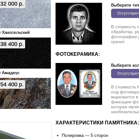
32 000 р.
Выберите ти
Отсутствует
В стоимость 
обработка, р
Хакосельский
фотографии 
гранит.
38 400 р.
ФОТОКЕРАМИКА:
Выберите кол
Амадеус
Отсутствует
54 400 р.
В стоимость 
под фотокера
вырезается в
фиксации фо
которая явля
необязательн
ХАРАКТЕРИСТИКИ ПАМЯТНИКА:
Полировка — 5 сторон