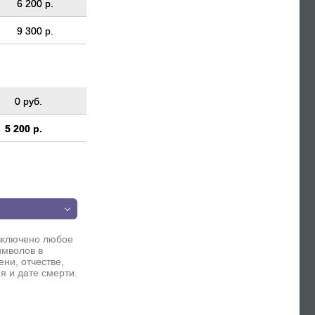
6 200 р.
9 300 р.
0 руб.
5 200 р.
п
включено любое
имволов в
ни, отчестве,
я и дате смерти.