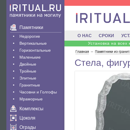
Памятники
О НАС
СРОКИ
УС
Недорогие
Вертикальные
Установка на всех
Горизонтальные
Главная
--
Памятники из гранит
Маленькие
Стела, фигу
Двойные
Тройные
Элитные
Гранитные
Часовни и Голгофы
Мраморные
Комплексы
Цоколя
Ограды