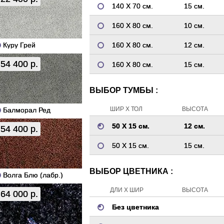
140 Х 70 см.
15 см.
160 Х 80 см.
10 см.
Куру Грей
160 Х 80 см.
12 см.
54 400 р.
160 Х 80 см.
15 см.
ВЫБОР ТУМБЫ :
ШИР Х ТОЛ
ВЫСОТА
Балморал Ред
50 Х 15 см.
12 см.
54 400 р.
50 Х 15 см.
15 см.
ВЫБОР ЦВЕТНИКА :
Волга Блю (лабр.)
ДЛИ Х ШИР
ВЫСОТА
64 000 р.
Без цветника