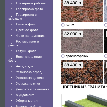
38 400 р.
Гравëрные работы
Гравировка фото
Гравировка с
выездом
Ручное фото
Винга
Цветное фото
32 000 р.
Фото на памятник
Реставрация и
ремонт
Ретушь фото
Красногорский
Восстановление
фото
38 400 р.
Антидождь
Установка оград
Установка цоколя
Укладка плитки
ЦВЕТНИК ИЗ ГРАНИТА:
Демонтаж памятника
Фундамент
Уборка могил
Благоустройство