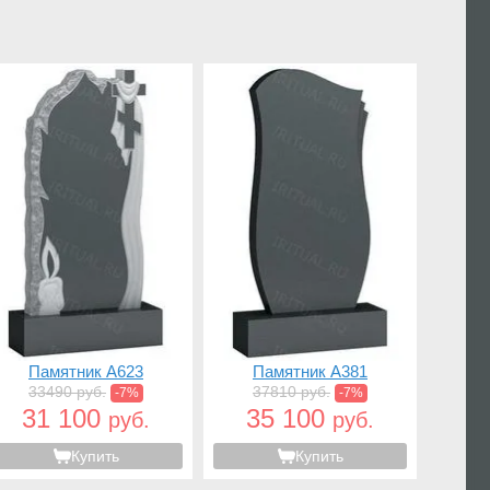
Памятник A623
Памятник A381
33490 руб.
37810 руб.
-7%
-7%
31 100
35 100
руб.
руб.
Купить
Купить