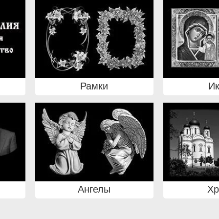
Рамки
И
Ангелы
Х