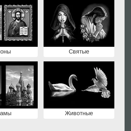
коны
Святые
рамы
Животные