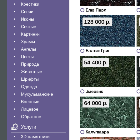
Крестики
Блю Перл
Свечи
Иконы
128 000 р.
Святые
Картинки
Храмы
Ангелы
Балтик Грин
Цветы
54 400 р.
Природа
Животные
Шрифты
Одежда
Змеевик
Мусульманские
Военные
64 000 р.
Лицевое
Обратное
Услуги
Калугваара
3D памятники