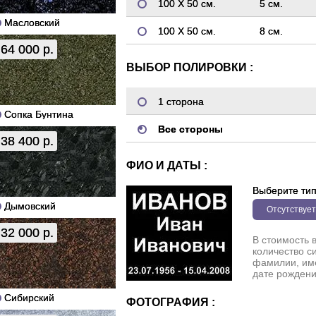
100 Х 50 см.
5 см.
Масловский
100 Х 50 см.
8 см.
64 000 р.
ВЫБОР ПОЛИРОВКИ :
1 сторона
Сопка Бунтина
Все стороны
38 400 р.
ФИО И ДАТЫ :
Выберите ти
Дымовский
Отсутствует
32 000 р.
В стоимость 
количество с
фамилии, име
дате рождени
Сибирский
ФОТОГРАФИЯ :