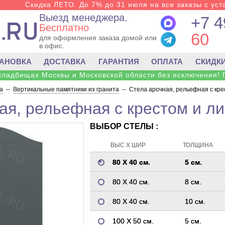
Скидка ЛЕТО. До 7% до 31 июля на все заказы с уста
Выезд менеджера.
+7 4
Бесплатно
60
для оформления заказа домой или
в офис.
ТАНОВКА
ДОСТАВКА
ГАРАНТИЯ
ОПЛАТА
СКИДК
 кладбищах Москвы и Московской области без исключения! 
а
--
Вертикальные памятники из гранита
--
Стела арочная, рельефная с кре
ая, рельефная с крестом и ли
ВЫБОР СТЕЛЫ :
ВЫС Х ШИР
ТОЛЩИНА
80 Х 40 см.
5 см.
80 Х 40 см.
8 см.
80 Х 40 см.
10 см.
100 Х 50 см.
5 см.