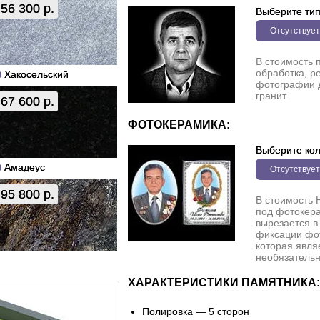
56 300 р.
Выберите ти
Отсутствует
В стоимость 
обработка, р
Хакосельский
фотографии 
гранит.
67 600 р.
ФОТОКЕРАМИКА:
Выберите кол
Амадеус
Отсутствует
95 800 р.
В стоимость 
под фотокера
вырезается в
фиксации фо
которая явля
необязательн
ХАРАКТЕРИСТИКИ ПАМЯТНИКА:
Полировка — 5 сторон