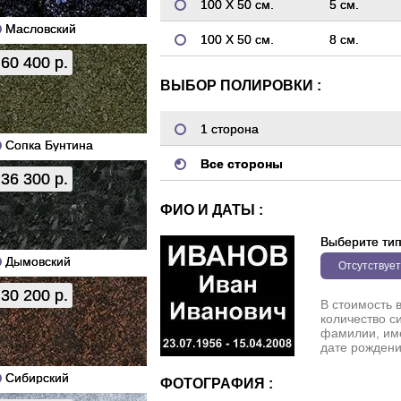
100 Х 50 см.
5 см.
Масловский
100 Х 50 см.
8 см.
60 400 р.
ВЫБОР ПОЛИРОВКИ :
1 сторона
Сопка Бунтина
Все стороны
36 300 р.
ФИО И ДАТЫ :
Выберите ти
Дымовский
Отсутствует
30 200 р.
В стоимость 
количество с
фамилии, име
дате рождени
Сибирский
ФОТОГРАФИЯ :