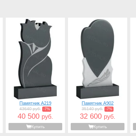
Памятник A219
Памятник A902
43640 руб.
35140 руб.
-7%
-7%
40 500
32 600
руб.
руб.
Купить
Купить