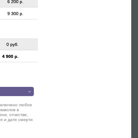
6 200 р.
9 300 р.
0 руб.
4 900 р.
п
включено любое
имволов в
ни, отчестве,
я и дате смерти.