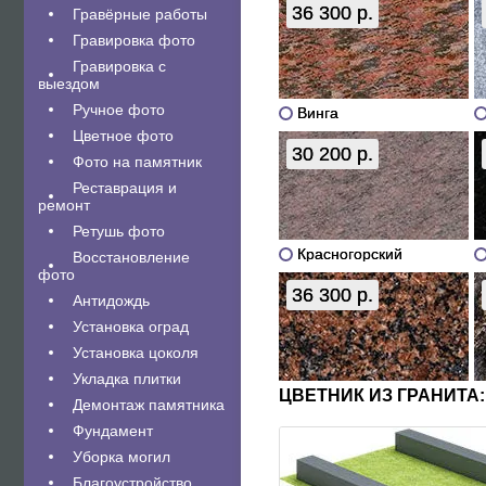
36 300 р.
Гравëрные работы
Гравировка фото
Гравировка с
выездом
Ручное фото
Винга
Цветное фото
30 200 р.
Фото на памятник
Реставрация и
ремонт
Ретушь фото
Красногорский
Восстановление
фото
36 300 р.
Антидождь
Установка оград
Установка цоколя
Укладка плитки
ЦВЕТНИК ИЗ ГРАНИТА:
Демонтаж памятника
Фундамент
Уборка могил
Благоустройство