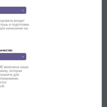
п
портрета входит
етушь и подготовка
для нанесения на
ичество
НЕ включена ниша
мику, которая
 граните для
токерамики,
ется
ой.