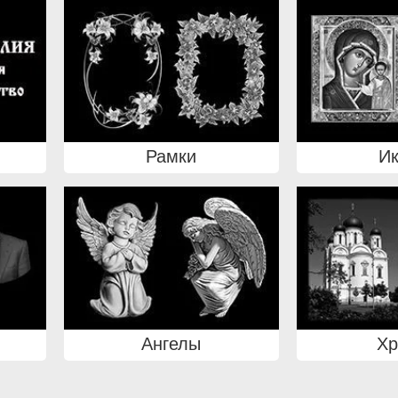
Рамки
И
Ангелы
Х