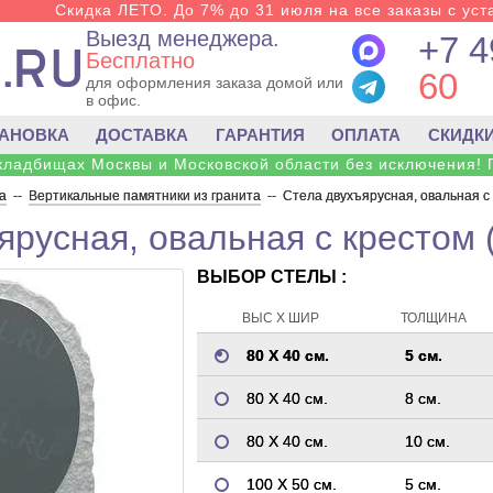
Скидка ЛЕТО. До 7% до 31 июля на все заказы с уста
Выезд менеджера.
+7 4
Бесплатно
60
для оформления заказа домой или
в офис.
ТАНОВКА
ДОСТАВКА
ГАРАНТИЯ
ОПЛАТА
СКИДК
 кладбищах Москвы и Московской области без исключения! 
а
--
Вертикальные памятники из гранита
--
Стела двухъярусная, овальная с 
ярусная, овальная с крестом 
ВЫБОР СТЕЛЫ :
ВЫС Х ШИР
ТОЛЩИНА
80 Х 40 см.
5 см.
80 Х 40 см.
8 см.
80 Х 40 см.
10 см.
100 Х 50 см.
5 см.