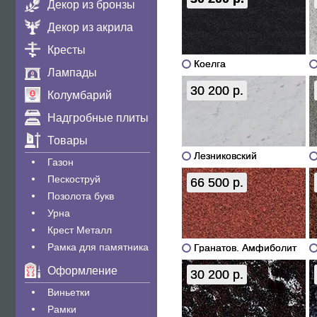
Декор из бронзы
Декор из акрила
Кресты
Коелга
Лампады
30 200 р.
Колумбарий
Надгробные плиты
Товары
Лезниковский
Газон
Пескоструй
66 500 р.
Позолота букв
Урна
Крест Металл
Рамка для памятника
Гранатов. Амфиболит
Оформление
30 200 р.
Виньетки
Рамки