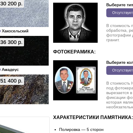
30 200 р.
Выберите ти
Отсутствует
В стоимость 
обработка, р
Хакосельский
фотографии 
гранит.
36 300 р.
ФОТОКЕРАМИКА:
Выберите кол
Амадеус
Отсутствует
51 400 р.
В стоимость 
под фотокера
вырезается в
фиксации фо
которая явля
необязательн
ХАРАКТЕРИСТИКИ ПАМЯТНИКА:
Полировка — 5 сторон