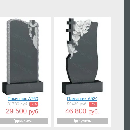
Памятник A763
Памятник A524
31780 руб.
50430 руб.
-7%
-7%
29 500
46 800
руб.
руб.
Купить
Купить