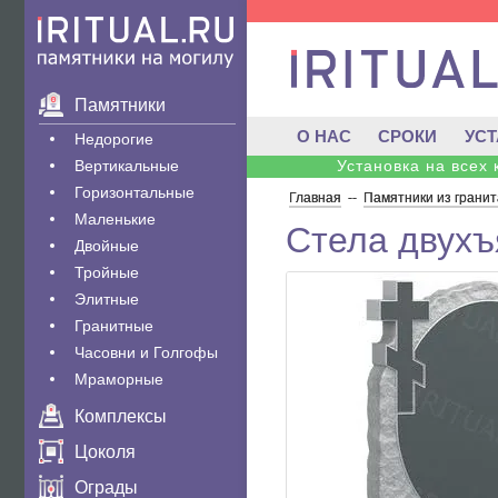
Памятники
О НАС
СРОКИ
УС
Недорогие
Вертикальные
Установка на всех
Горизонтальные
Главная
--
Памятники из гранит
Маленькие
Стела двухъ
Двойные
Тройные
Элитные
Гранитные
Часовни и Голгофы
Мраморные
Комплексы
Цоколя
Ограды