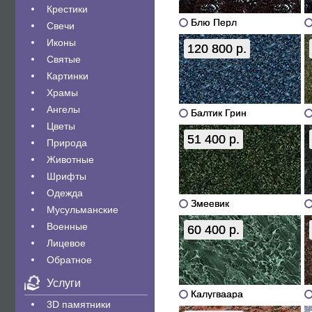
Крестики
Блю Перл
Свечи
Иконы
120 800 р.
Святые
Картинки
Храмы
Ангелы
Балтик Грин
Цветы
51 400 р.
Природа
Животные
Шрифты
Одежда
Змеевик
Мусульманские
Военные
60 400 р.
Лицевое
Обратное
Услуги
Калугваара
3D памятники