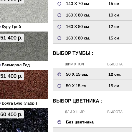
140 Х 70 см.
15 см.
160 Х 80 см.
10 см.
Куру Грей
160 Х 80 см.
12 см.
51 400 р.
160 Х 80 см.
15 см.
ВЫБОР ТУМБЫ :
ШИР Х ТОЛ
ВЫСОТА
Балморал Ред
50 Х 15 см.
12 см.
51 400 р.
50 Х 15 см.
15 см.
ВЫБОР ЦВЕТНИКА :
Волга Блю (лабр.)
ДЛИ Х ШИР
ВЫСОТА
60 400 р.
Без цветника