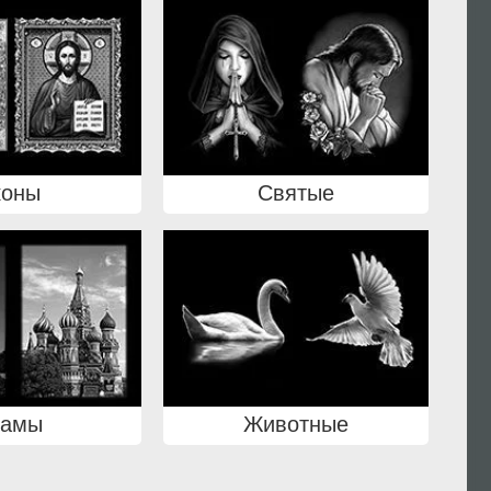
коны
Святые
рамы
Животные