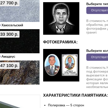
27 700 р.
Выберите ти
Отсутствует
В стоимость 
обработка, р
Хакосельский
фотографии 
гранит.
33 300 р.
ФОТОКЕРАМИКА:
Выберите кол
Амадеус
Отсутствует
47 100 р.
В стоимость 
под фотокера
вырезается в
фиксации фо
которая явля
необязательн
ХАРАКТЕРИСТИКИ ПАМЯТНИКА:
Полировка — 5 сторон