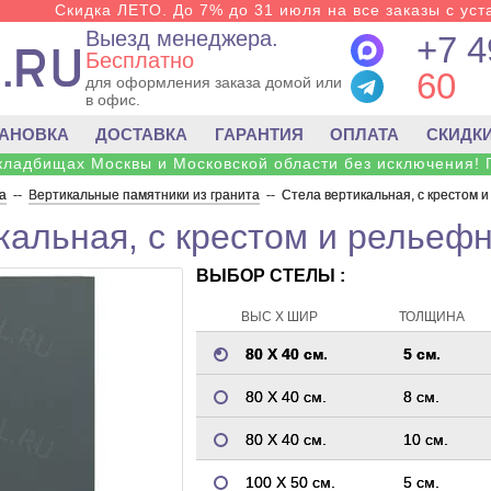
Скидка ЛЕТО. До 7% до 31 июля на все заказы с уста
Выезд менеджера.
+7 4
Бесплатно
60
для оформления заказа домой или
в офис.
ТАНОВКА
ДОСТАВКА
ГАРАНТИЯ
ОПЛАТА
СКИДК
 кладбищах Москвы и Московской области без исключения! 
а
--
Вертикальные памятники из гранита
--
Стела вертикальная, с крестом 
кальная, с крестом и рельеф
ВЫБОР СТЕЛЫ :
ВЫС Х ШИР
ТОЛЩИНА
80 Х 40 см.
5 см.
80 Х 40 см.
8 см.
80 Х 40 см.
10 см.
100 Х 50 см.
5 см.