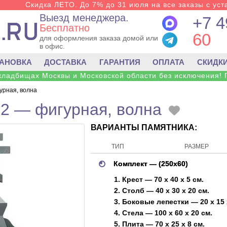
Скидка ЛЕТО. До 7% до 31 июля на все заказы с уста
Выезд менеджера.
+7 4
Бесплатно
60
для оформления заказа домой или
в офис.
ТАНОВКА
ДОСТАВКА
ГАРАНТИЯ
ОПЛАТА
СКИДК
 кладбищах Москвы и Московской области без исключения! 
урная, волна
2 — фигурная, волна
ВАРИАНТЫ ПАМЯТНИКА:
ТИП
РАЗМЕР
Комплект — (250х60)
1. Крест — 70 х 40 х 5 см.
2. Стoлб — 40 х 30 х 20 см.
3. Боковые лепестки — 20 х 15 х
4. Стела — 100 х 60 х 20 см.
5. Плита — 70 х 25 х 8 см.