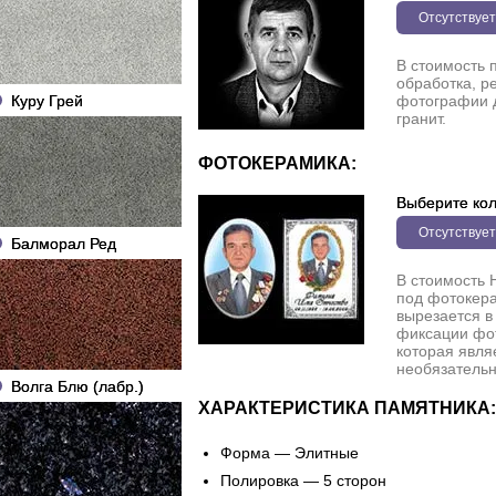
Отсутствует
В стоимость 
обработка, р
Куру Грей
фотографии 
гранит.
ФОТОКЕРАМИКА:
Выберите кол
Отсутствует
Балморал Ред
В стоимость 
под фотокера
вырезается в
фиксации фо
которая явля
необязательн
Волга Блю (лабр.)
ХАРАКТЕРИСТИКА ПАМЯТНИКА:
Форма — Элитные
Полировка — 5 сторон