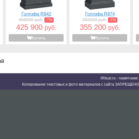
Голгофа R842
Голгофа R874
458000 руб.
382000 руб.
-7%
-7%
425 900
355 200
руб.
руб.
Купить
Купить
ий
iRitual.ru - памятник
Копирование текстовых и фото материалов с сайта ЗАПРЕЩЕНО 