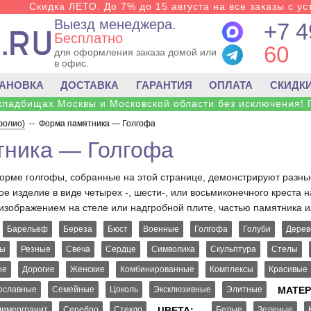
Скидка ЛЕТО. До 7% до 15 августа на все заказы с ус
Выезд менеджера.
+7 4
Бесплатно
60
для оформления заказа домой или
в офис.
ТАНОВКА
ДОСТАВКА
ГАРАНТИЯ
ОПЛАТА
СКИДК
 кладбищах Москвы и Московской области без исключения! 
фолио)
--
Форма памятника — Голгофа
тника — Голгофа
рме голгофы, собранные на этой странице, демонстрируют разные
е изделие в виде четырех -, шести-, или восьмиконечного креста 
изображением на стеле или надгробной плите, частью памятника
Барельеф
Береза
Бюст
Военные
Голгофа
Голуби
Дерев
цы
Резные
Свеча
Сердце
Символика
Скульптура
Стелы
ые
Дорогие
Женские
Комбинированные
Комплексы
Красивые
ославные
Семейные
Цоколь
Эксклюзивные
Элитные
МАТЕР
имергранит
Серебро
Стекло
ЦВЕТА:
Белые
Зеленые