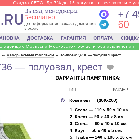
Скидка ЛЕТО. До 7% до 15 августа на все заказы с ус
Выезд менеджера.
+7 4
Бесплатно
60
для оформления заказа домой или
в офис.
ТАНОВКА
ДОСТАВКА
ГАРАНТИЯ
ОПЛАТА
СКИДК
 кладбищах Москвы и Московской области без исключения! 
у
--
Мемориальные комплексы
--
Комплекс Q736 — полуовал, крест
36 — полуовал, крест
ВАРИАНТЫ ПАМЯТНИКА:
ТИП
РАЗМЕР
Комплект — (200х200)
1. Стела — 110 х 50 х 10 см.
2. Крест — 90 х 40 х 8 см.
3. Стела — 80 х 40 х 10 см.
4. Круг — 50 х 40 х 5 см.
5. Тумба — 140 х 100 х 10 см.