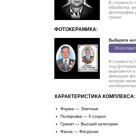
В стоимость 
обработка, р
фотографии 
гранит.
ФОТОКЕРАМИКА:
Выберите кол
Отсутствует
В стоимость 
под фотокера
вырезается в
фиксации фо
которая явля
необязательн
ХАРАКТЕРИСТИКА КОМПЛЕКСА:
Форма — Элитные
Полировка — 5 сторон
Гранит — Высшей категории
Фаска — Фигурная