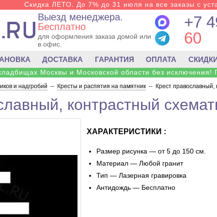
Скидка ЛЕТО. До 7% до 31 июля на все заказы с уста
Выезд менеджера.
+7 4
Бесплатно
60
для оформления заказа домой или
в офис.
ТАНОВКА
ДОСТАВКА
ГАРАНТИЯ
ОПЛАТА
СКИДК
 кладбищах Москвы и Московской области без исключения! 
ков и надгробий
--
Кресты и распятия на памятник
--
Крест православный,
славный, контрастный схемат
ХАРАКТЕРИСТИКИ :
Размер рисунка — от 5 до 150 см.
Материал — Любой гранит
Тип — Лазерная гравировка
Антидождь — Бесплатно