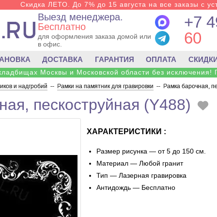
Скидка ЛЕТО. До 7% до 15 августа на все заказы с ус
Выезд менеджера.
+7 4
Бесплатно
60
для оформления заказа домой или
в офис.
ТАНОВКА
ДОСТАВКА
ГАРАНТИЯ
ОПЛАТА
СКИДК
 кладбищах Москвы и Московской области без исключения! 
ков и надгробий
--
Рамки на памятник для гравировки
--
Рамка барочная, п
ная, пескоструйная (Y488)
ХАРАКТЕРИСТИКИ :
Размер рисунка — от 5 до 150 см.
Материал — Любой гранит
Тип — Лазерная гравировка
Антидождь — Бесплатно