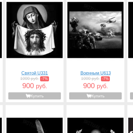
Святой U331
Военным U613
1000 руб.
1000 руб.
-7%
-7%
900
900
руб.
руб.
Купить
Купить