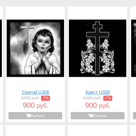
Святой U308
Крест U939
1000 руб.
1000 руб.
-7%
-7%
900
900
руб.
руб.
Купить
Купить