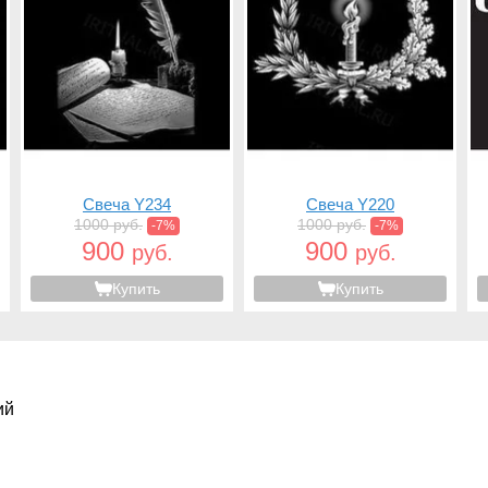
Свеча Y234
Свеча Y220
1000 руб.
1000 руб.
-7%
-7%
900
900
руб.
руб.
Купить
Купить
ий