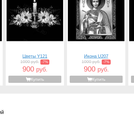
Цветы Y121
Икона U207
1000 руб.
1000 руб.
-7%
-7%
900
900
руб.
руб.
Купить
Купить
ий