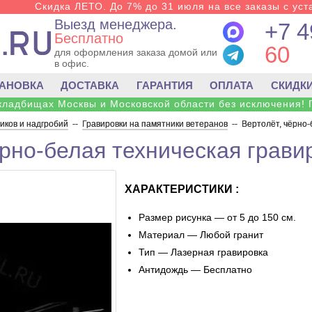
Скидка ЛЕТО. До 7% до 31 июля на все заказы с уста
Выезд менеджера.
+7 4
Бесплатно
60
для оформления заказа домой или
в офис.
ТАНОВКА
ДОСТАВКА
ГАРАНТИЯ
ОПЛАТА
СКИДК
 кладбищах Москвы и Московской области без исключения! 
ков и надгробий
--
Гравировки на памятники ветеранов
--
Вертолёт, чёрно-
ёрно-белая техническая грави
ХАРАКТЕРИСТИКИ :
Размер рисунка — от 5 до 150 см.
Материал — Любой гранит
Тип — Лазерная гравировка
Антидождь — Бесплатно