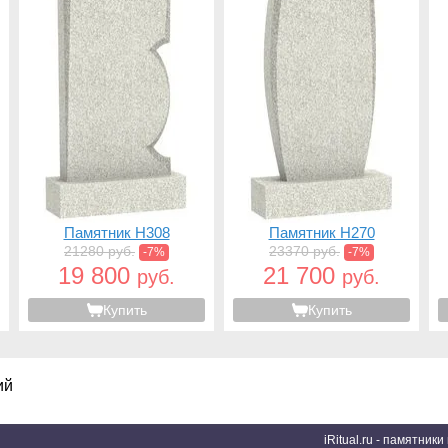
Памятник H308
Памятник H270
21280 руб.
23370 руб.
-7%
-7%
19 800
21 700
руб.
руб.
Купить
Купить
ий
iRitual.ru - памятник