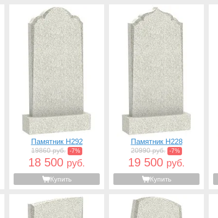
Памятник H292
Памятник H228
19860 руб.
20990 руб.
-7%
-7%
18 500
19 500
руб.
руб.
Купить
Купить