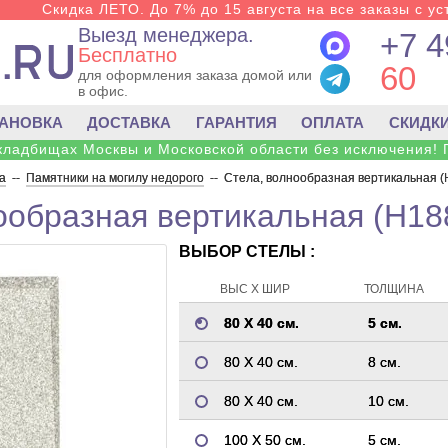
Скидка ЛЕТО. До 7% до 15 августа на все заказы с ус
Выезд менеджера.
+7 4
Бесплатно
60
для оформления заказа домой или
в офис.
ТАНОВКА
ДОСТАВКА
ГАРАНТИЯ
ОПЛАТА
СКИДК
 кладбищах Москвы и Московской области без исключения! 
а
--
Памятники на могилу недорого
--
Стела, волнообразная вертикальная (
ообразная вертикальная (H18
ВЫБОР СТЕЛЫ :
ВЫС Х ШИР
ТОЛЩИНА
80 Х 40 см.
5 см.
80 Х 40 см.
8 см.
80 Х 40 см.
10 см.
100 Х 50 см.
5 см.