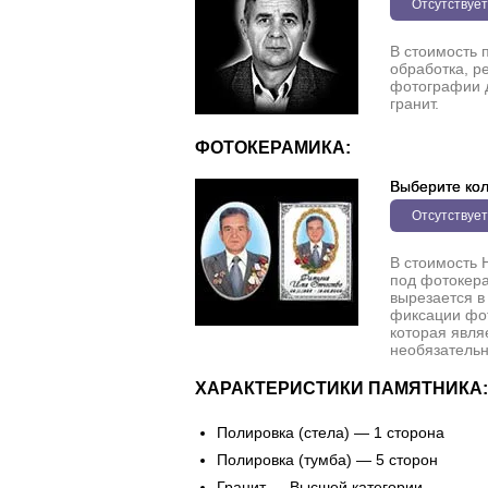
Отсутствует
В стоимость 
обработка, р
фотографии 
гранит.
ФОТОКЕРАМИКА:
Выберите кол
Отсутствует
В стоимость 
под фотокера
вырезается в
фиксации фо
которая явля
необязательн
ХАРАКТЕРИСТИКИ ПАМЯТНИКА:
Полировка (стела) — 1 сторона
Полировка (тумба) — 5 сторон
Гранит — Высшей категории