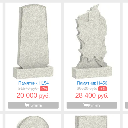
Памятник H154
Памятник H456
21570 руб.
30620 руб.
-7%
-7%
20 000
28 400
руб.
руб.
Купить
Купить