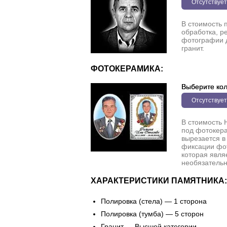
Отсутствует
В стоимость 
обработка, р
фотографии 
гранит.
ФОТОКЕРАМИКА:
Выберите кол
Отсутствует
В стоимость 
под фотокера
вырезается в
фиксации фо
которая явля
необязательн
ХАРАКТЕРИСТИКИ ПАМЯТНИКА:
Полировка (стела) — 1 сторона
Полировка (тумба) — 5 сторон
Гранит — Высшей категории