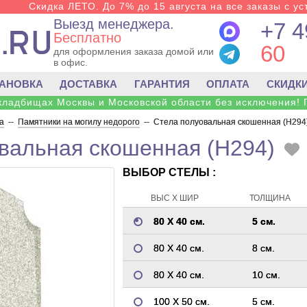
Скидка ЛЕТО. До 7% до 15 августа на все заказы с ус
Выезд менеджера.
+7 4
Бесплатно
60
для оформления заказа домой или
в офис.
ТАНОВКА
ДОСТАВКА
ГАРАНТИЯ
ОПЛАТА
СКИДК
 кладбищах Москвы и Московской области без исключения! 
а
--
Памятники на могилу недорого
--
Стела полуовальная скошенная (H294
вальная скошенная (H294)
ВЫБОР СТЕЛЫ :
ВЫС Х ШИР
ТОЛЩИНА
80 Х 40 см.
5 см.
80 Х 40 см.
8 см.
80 Х 40 см.
10 см.
100 Х 50 см.
5 см.