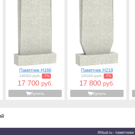
Памятник H166
Памятник H218
19050 руб.
19160 руб.
-7%
-7%
17 700
17 800
руб.
руб.
Купить
Купить
ий
iRitual.ru - памятник